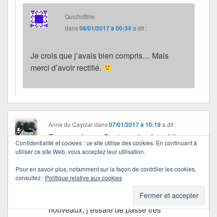
Quichottine
dans
08/01/2017 à 00:34
a dit :
Je crois que j’avais bien compris… Mais
merci d’avoir rectifié.
Anne du Cayolar
dans
07/01/2017 à 10:19
a dit :
En accord avec Santounette. Je publie
Confidentialité et cookies : ce site utilise des cookies. En continuant à
moins, Je vais moins sur les blogs. Certains
utiliser ce site Web, vous acceptez leur utilisation.
me rester fidèles malgré tout, d’autres m’ont
Pour en savoir plus, notamment sur la façon de contrôler les cookies,
complètement oubliée. Cela fait un peu mal
consultez :
Politique relative aux cookies
à »mon moi »mais… Tant pis pour moi… Je
passe de temps en temps sur certains blogs
nouveaux, j’essaie de passe très