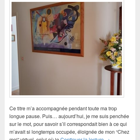
Ce titre m’a accompagnée pendant toute ma trop
longue pause. Puis… aujourd’hui, je me suis penchée
sur le mot, pour savoir s’il correspondait bien à ce qui
m’avait si longtemps occupée, éloignée de mon “Chez
Le grand cham
moi” virtuel, celui où je
Continuer la lecture
→