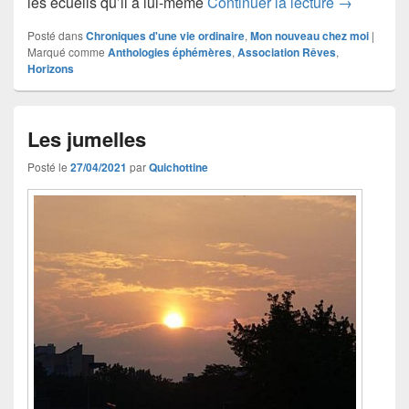
Les « ratés
les écueils qu’il a lui-même
Continuer la lecture
→
Posté dans
Chroniques d'une vie ordinaire
,
Mon nouveau chez moi
|
Marqué comme
Anthologies éphémères
,
Association Rêves
,
Horizons
Les jumelles
Posté le
27/04/2021
par
Quichottine