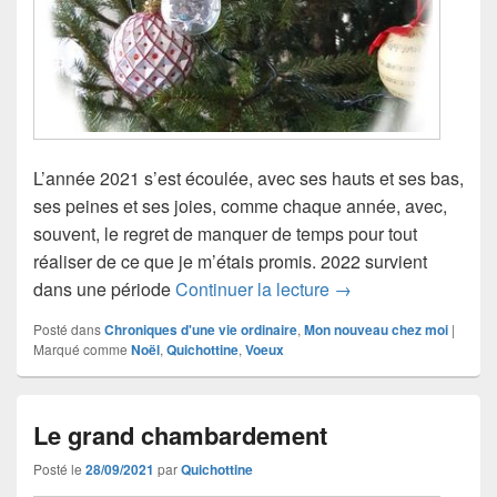
L’année 2021 s’est écoulée, avec ses hauts et ses bas,
ses peines et ses joies, comme chaque année, avec,
souvent, le regret de manquer de temps pour tout
réaliser de ce que je m’étais promis. 2022 survient
2022… Vœux et lettr
dans une période
Continuer la lecture
→
Posté dans
Chroniques d'une vie ordinaire
,
Mon nouveau chez moi
|
Marqué comme
Noël
,
Quichottine
,
Voeux
Le grand chambardement
Posté le
28/09/2021
par
Quichottine