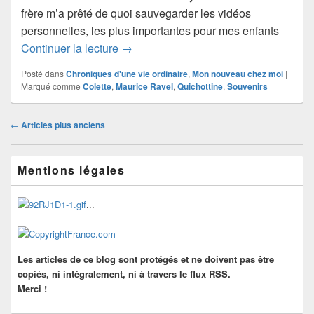
frère m’a prêté de quoi sauvegarder les vidéos
personnelles, les plus importantes pour mes enfants
Comme un rayon de lune… Colette et 
Continuer la lecture
→
Posté dans
Chroniques d'une vie ordinaire
,
Mon nouveau chez moi
|
Marqué comme
Colette
,
Maurice Ravel
,
Quichottine
,
Souvenirs
Navigation
←
Articles plus anciens
dans
les
Zone
articles
Mentions légales
principale
de
widget
...
pour
la
barre
latérale
Les articles de ce blog sont protégés et ne doivent pas être
copiés, ni intégralement, ni à travers le flux RSS.
Merci !