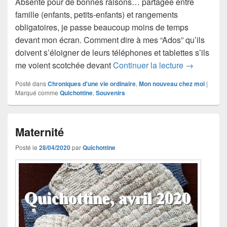
Absente pour de bonnes raisons… partagée entre
famille (enfants, petits-enfants) et rangements
obligatoires, je passe beaucoup moins de temps
devant mon écran. Comment dire à mes “Ados” qu’ils
doivent s’éloigner de leurs téléphones et tablettes s’ils
J’écrivais à
me voient scotchée devant
Continuer la lecture
→
Posté dans
Chroniques d'une vie ordinaire
,
Mon nouveau chez moi
|
Marqué comme
Quichottine
,
Souvenirs
Maternité
Posté le
28/04/2020
par
Quichottine