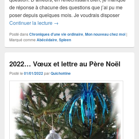
de réponse à chacune des questions que j’ai pu me
poser depuis quelques mois. Je voudrais disposer
R comme “Reset”
Continuer la lecture
→
Posté dans
Chroniques d'une vie ordinaire
,
Mon nouveau chez moi
|
Marqué comme
Abécédaire
,
Spleen
2022… Vœux et lettre au Père Noël
Posté le
01/01/2022
par
Quichottine