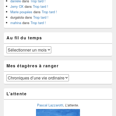
danièle
dans
Trop tard !
Jerry OX
dans
Trop tard !
Marie poupées
dans
Trop tard !
durgalola
dans
Trop tard !
mahina
dans
Trop tard !
Au fil du temps
Au
fil
du
temps
Mes étagères à ranger
Mes
étagères
à
ranger
L’attente
Pascal Lazzarotti
,
L'attente
.