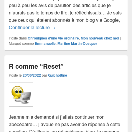
peu à peu les avis de parution des articles que je
n’aurais pas le temps de lire, je réfléchissais… Je sais
que ceux qui étaient abonnés à mon blog via Google,
La maison de l’espoir
Continuer la lecture
→
Posté dans
Chroniques d'une vie ordinaire
,
Mon nouveau chez moi
|
Marqué comme
Emmanuelle
,
Martine Martin-Cosquer
R comme “Reset”
Posté le
20/06/2022
par
Quichottine
Jeanne m’a demandé si j’allais continuer mon
abécédaire… j’avoue ne pas avoir de réponse à cette
question. D’ailleurs, en réfléchissant bien, je manque