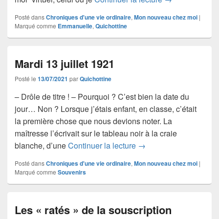
Posté dans
Chroniques d'une vie ordinaire
,
Mon nouveau chez moi
|
Marqué comme
Emmanuelle
,
Quichottine
Mardi 13 juillet 1921
Posté le
13/07/2021
par
Quichottine
– Drôle de titre ! – Pourquoi ? C’est bien la date du
jour… Non ? Lorsque j’étais enfant, en classe, c’était
la première chose que nous devions noter. La
maîtresse l’écrivait sur le tableau noir à la craie
Mardi 13 juillet 1921
blanche, d’une
Continuer la lecture
→
Posté dans
Chroniques d'une vie ordinaire
,
Mon nouveau chez moi
|
Marqué comme
Souvenirs
Les « ratés » de la souscription