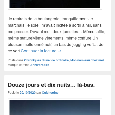
Je rentrais de la boulangerie, tranquillement.Je
marchais, le soleil m’avait incitée à sortir ainsi, sans
me presser. Devant moi, deux jumelles… Même taille,
même statureMême vêtements, même coiffure Un
blouson molletonné noir, un bas de jogging vert… de
Les jumelles
ce vert
Continuer la lecture
→
Posté dans
Chroniques d'une vie ordinaire
,
Mon nouveau chez moi
|
Marqué comme
Anniversaire
Douze jours et dix nuits… là-bas.
Posté le
20/10/2020
par
Quichottine