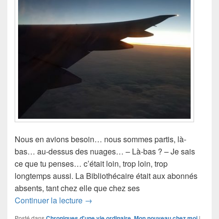
Nous en avions besoin… nous sommes partis, là-
bas… au-dessus des nuages… – Là-bas ? – Je sais
ce que tu penses… c’était loin, trop loin, trop
longtemps aussi. La Bibliothécaire était aux abonnés
absents, tant chez elle que chez ses
Douze jours et dix nuits… là-bas.
Continuer la lecture
→
Posté dans
Chroniques d'une vie ordinaire
,
Mon nouveau chez moi
|