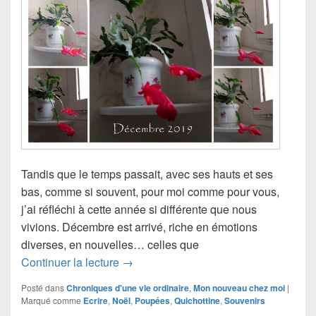
Tandis que le temps passait, avec ses hauts et ses
bas, comme si souvent, pour moi comme pour vous,
j’ai réfléchi à cette année si différente que nous
vivions. Décembre est arrivé, riche en émotions
diverses, en nouvelles… celles que
2019-2020
Continuer la lecture
→
Posté dans
Chroniques d'une vie ordinaire
,
Mon nouveau chez moi
|
Marqué comme
Ecrire
,
Noël
,
Poupées
,
Quichottine
,
Souvenirs