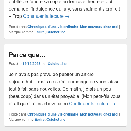
oublié de rendre sa copie en temps et heure et qui
demande l’indulgence du jury, sans vraiment y croire.)
Trop tard !
– Trop
Continuer la lecture
→
Posté dans
Chroniques d'une vie ordinaire
,
Mon nouveau chez moi
|
Marqué comme
Ecrire
,
Quichottine
Parce que…
Posté le
19/12/2023
par
Quichottine
Je n’avais pas prévu de publier un article
aujourd’hui… mais ce serait dommage de vous laisser
tout à fait sans nouvelles. Ce matin, j’étais un peu
(beaucoup) dans un état pitoyable. (Mon petit-fils vous
Parce q
dirait que j’ai les cheveux en
Continuer la lecture
→
Posté dans
Chroniques d'une vie ordinaire
,
Mon nouveau chez moi
|
Marqué comme
Ecrire
,
Quichottine