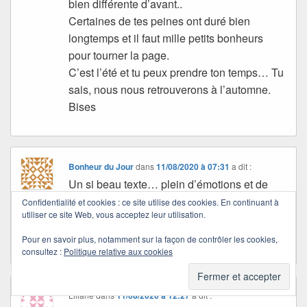
bien différente d’avant..
Certaines de tes peines ont duré bien
longtemps et il faut mille petits bonheurs
pour tourner la page.
C’est l’été et tu peux prendre ton temps… Tu
sais, nous nous retrouverons à l’automne.
Bises
Bonheur du Jour
dans
11/08/2020 à 07:31
a dit :
Un si beau texte… plein d’émotions et de
nostalgie. Mais tu as raison : ce qui est
Confidentialité et cookies : ce site utilise des cookies. En continuant à
utiliser ce site Web, vous acceptez leur utilisation.
important c’est de continuer à penser.
Bonne journée ! A bientôt !
Pour en savoir plus, notamment sur la façon de contrôler les cookies,
consultez :
Politique relative aux cookies
Liliane
dans
11/08/2020 à 12:27
a dit :