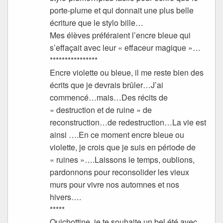
porte-plume et qui donnait une plus belle
écriture que le stylo bille…
Mes élèves préféraient l’encre bleue qui
s’effaçait avec leur « effaceur magique »…
****************
Encre violette ou bleue, il me reste bien des
écrits que je devrais brûler…J’ai
commencé…mais…Des récits de
« destruction et de ruine » de
reconstruction…de redestruction…La vie est
ainsi ….En ce moment encre bleue ou
violette, je crois que je suis en période de
« ruines »….Laissons le temps, oublions,
pardonnons pour reconsolider les vieux
murs pour vivre nos automnes et nos
hivers….
*****
Quichottine, je te souhaite un bel été avec