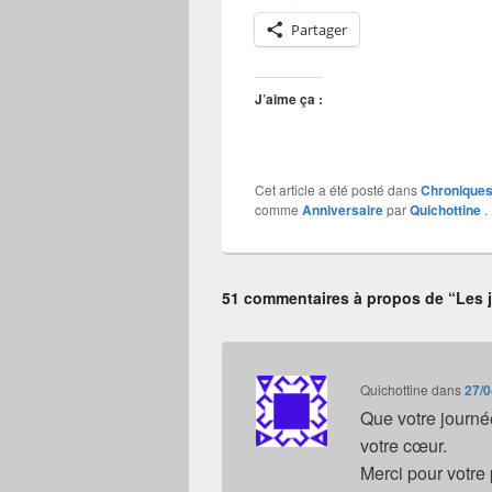
Partager
J’aime ça :
Cet article a été posté dans
Chroniques 
comme
Anniversaire
par
Quichottine
.
51 commentaires à propos de “Les 
Quichottine
dans
27/0
Que votre journée
votre cœur.
Merci pour votre