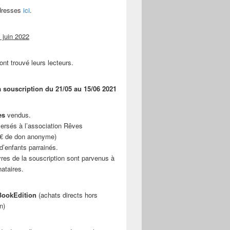
adresses
ici
.
 juin 2022
ont trouvé leurs lecteurs.
a souscription du 21/05 au 15/06 2021
es
vendus.
ersés à l’association Rêves
 € de don anonyme)
d’enfants parrainés.
vres de la souscription sont parvenus à
nataires.
ookEdition
(achats directs hors
n)