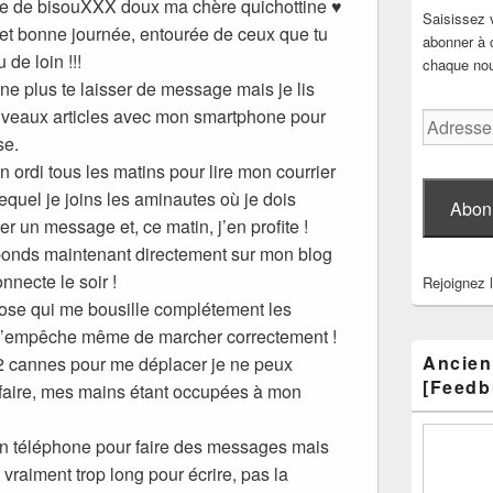
e de bisouXXX doux ma chère quichottine ♥
Saisissez 
et bonne journée, entourée de ceux que tu
abonner à c
 de loin !!!
chaque nouv
ne plus te laisser de message mais je lis
uveaux articles avec mon smartphone pour
Adresse
se.
e-
mail
 ordi tous les matins pour lire mon courrier
equel je joins les aminautes où je dois
Abon
r un message et, ce matin, j’en profite !
ponds maintenant directement sur mon blog
nnecte le soir !
Rejoignez 
rose qui me bousille complétement les
 m’empêche même de marcher correctement !
Ancien
2 cannes pour me déplacer je ne peux
[Feedb
faire, mes mains étant occupées à mon
on téléphone pour faire des messages mais
t vraiment trop long pour écrire, pas la