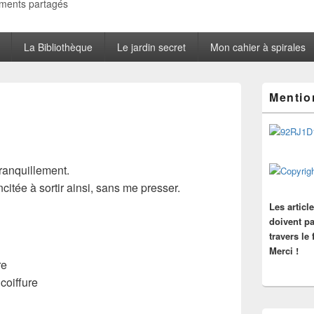
oments partagés
La Bibliothèque
Le jardin secret
Mon cahier à spirales
Zone
Mentio
principale
de
widget
pour
la
barre
tranquillement.
latérale
ncitée à sortir ainsi, sans me presser.
Les articl
doivent pa
travers le
Merci !
re
oiffure