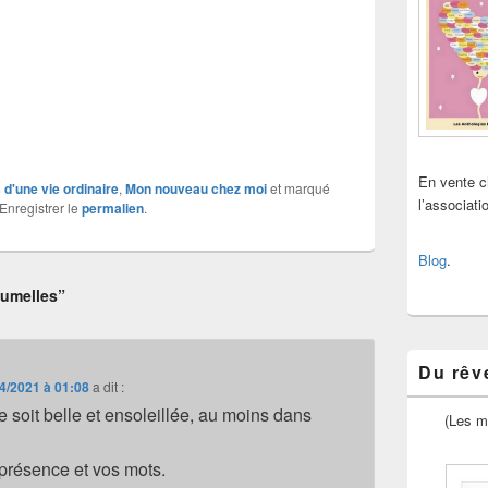
En vente 
d'une vie ordinaire
,
Mon nouveau chez moi
et marqué
l’associat
 Enregistrer le
permalien
.
Blog
.
jumelles”
Du rêve
4/2021 à 01:08
a dit :
 soit belle et ensoleillée, au moins dans
(Les m
 présence et vos mots.