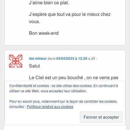
J’aime bien ce plat.
J’espère que tout va pour le mieux chez
vous.
Bon week-end
tiot mineur
dans
04/02/2023 à 12:26
a dit :
Salut
Le Ciel est un peu bouché , on ne verra pas
le soleil aujourd’hui.
Confidentialité et cookies : ce site utilise des cookies. En continuant à
utiliser ce site Web, vous acceptez leur utilisation.
J’espère que tout va bien chez vous.
Pour en savoir plus, notamment sur la façon de contrôler les cookies,
consultez :
Politique relative aux cookies
Je vous souhaite un bon week-end