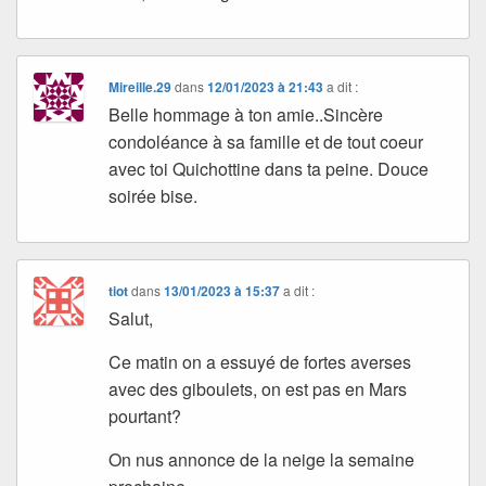
Mireille.29
dans
12/01/2023 à 21:43
a dit :
Belle hommage à ton amie..Sincère
condoléance à sa famille et de tout coeur
avec toi Quichottine dans ta peine. Douce
soirée bise.
tiot
dans
13/01/2023 à 15:37
a dit :
Salut,
Ce matin on a essuyé de fortes averses
avec des giboulets, on est pas en Mars
pourtant?
On nus annonce de la neige la semaine