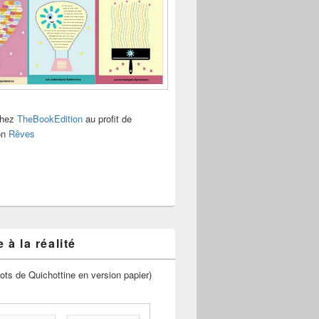
chez
TheBookEdition
au profit de
ion
Rêves
 à la réalité
ots de Quichottine en version papier)