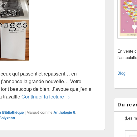
En vente 
l’associat
 ceux qui passent et repassent… en
Blog
.
e j’annonce la grande nouvelle… Votre
ont beaucoup de bien. J’avoue que j’en ai
Juste en passant…
 travaillé
Continuer la lecture
→
Du rêve
a Bibliothèque
|
Marqué comme
Anthologie 6
,
Solyzaan
(Les m