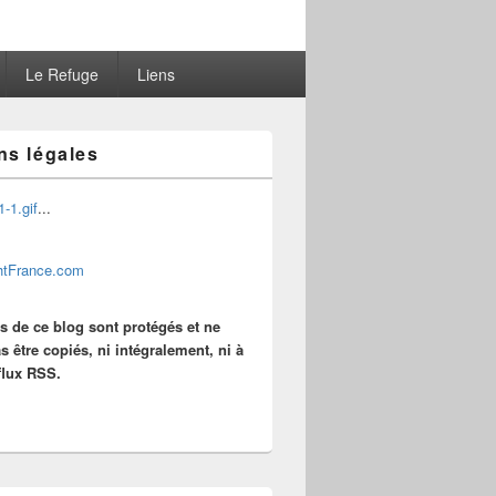
Le Refuge
Liens
ns légales
...
es de ce blog sont protégés et ne
s être copiés, ni intégralement, ni à
 flux RSS.