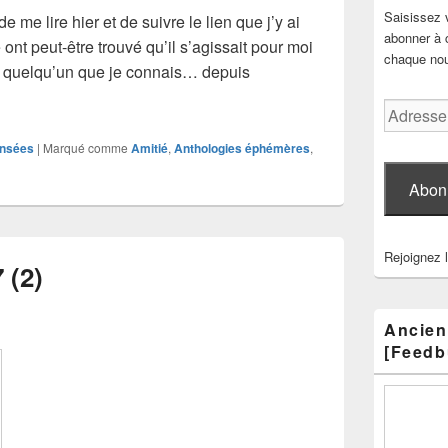
Saisissez 
e me lire hier et de suivre le lien que j’y ai
abonner à c
nt peut-être trouvé qu’il s’agissait pour moi
chaque nouv
, quelqu’un que je connais… depuis
et commentaires
Adresse
e-
nsées
|
Marqué comme
Amitié
,
Anthologies éphémères
,
mail
Abon
Rejoignez 
 (2)
Ancien
[Feedb