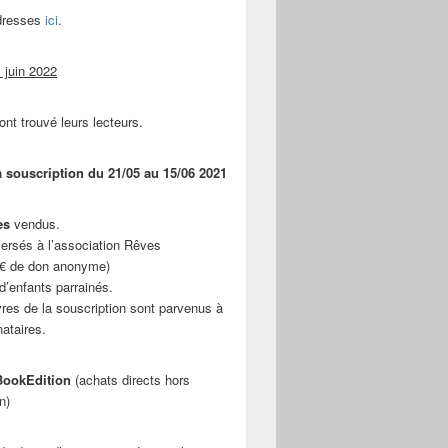
adresses
ici
.
 juin 2022
ont trouvé leurs lecteurs.
a souscription du 21/05 au 15/06 2021
es
vendus.
ersés à l’association Rêves
 € de don anonyme)
d’enfants parrainés.
vres de la souscription sont parvenus à
nataires.
ookEdition
(achats directs hors
n)