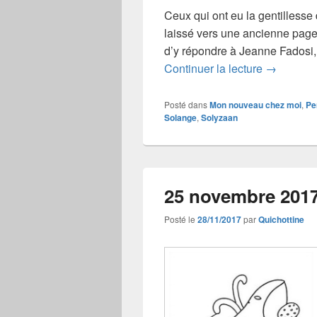
Ceux qui ont eu la gentillesse d
laissé vers une ancienne page o
d’y répondre à Jeanne Fadosi
Échanges 
Continuer la lecture
→
Posté dans
Mon nouveau chez moi
,
Pe
Solange
,
Solyzaan
25 novembre 2017
Posté le
28/11/2017
par
Quichottine