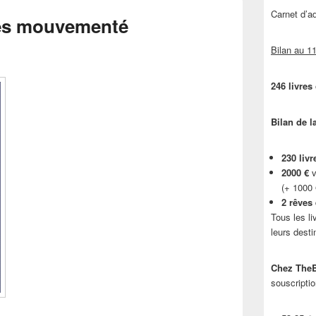
Carnet d’
rès mouvementé
Bilan au 11
246 livres
Bilan de l
230 livr
2000 €
v
(+ 1000
2 rêves
Tous les li
leurs desti
Chez TheB
souscriptio