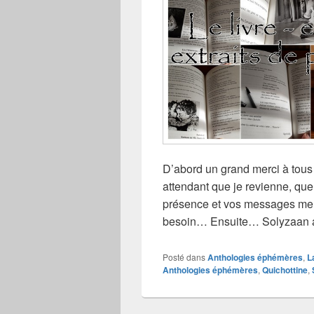
D’abord un grand merci à tous
attendant que je revienne, qu
présence et vos messages me f
besoin… Ensuite… Solyzaan a
Posté dans
Anthologies éphémères
,
L
Anthologies éphémères
,
Quichottine
,