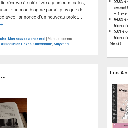
53,85 €
d
tie réservé à notre livre à plusieurs mains,
second t
utant que mon blog ne parlait plus que de
+ 1 exe
ncé avec l’annonce d’un nouveau projet…
64,89 €
Début de mois très mouvementé
→
trimestr
5,81 €
de
trimestr
aire
,
Mon nouveau chez moi
|
Marqué comme
Merci !
,
Association Rêves
,
Quichottine
,
Solyzaan
Les An
t…