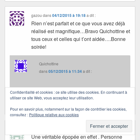
gazou
dans
04/12/2015 à 19:18
a dit :
Rien n’est parfait et ce que vous avez déjà
réalisé est magnifique…Bravo Quichottine et
tous ceux et celles qui t’ont aidée….Bonne
soirée!
Quichottine
dans
05/12/2015 à 11:34
a dit :
Merci pour tout, Gazou.
Confidentialité et cookies : ce site utilise des cookies. En continuant à
Passe une douce journée.
utiliser ce site Web, vous acceptez leur utilisation.
Pour en savoir plus, notamment sur la façon de contrôler les cookies,
consultez :
Politique relative aux cookies
fanfan
dans
04/12/2015 à 20:51
a dit :
Une véritable épopée en effet . Personne