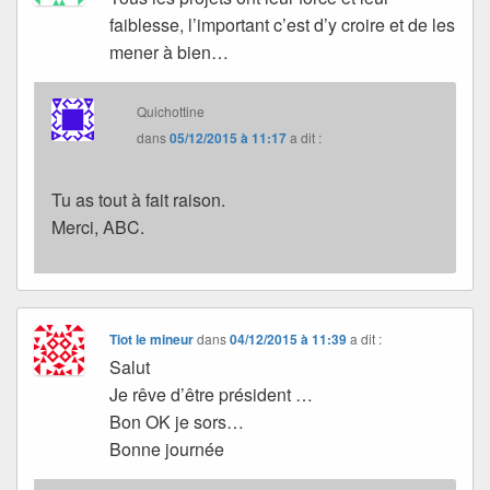
faiblesse, l’important c’est d’y croire et de les
mener à bien…
Quichottine
dans
05/12/2015 à 11:17
a dit :
Tu as tout à fait raison.
Merci, ABC.
Tiot le mineur
dans
04/12/2015 à 11:39
a dit :
Salut
Je rêve d’être président …
Bon OK je sors…
Bonne journée