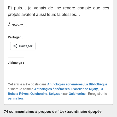
Et puis… je venais de me rendre compte que ces
projets avaient aussi leurs faiblesses…
À suivre…
Partager :
Partager
J’aime ça :
Cet article a été posté dans
Anthologies éphémères
,
La Bibliothèque
et marqué comme
Anthologies éphémères
,
L'Atelier de Mijoty
,
La
Boîte à Rêves
,
Quichottine
,
Solyzaan
par
Quichottine
. Enregistrer le
permalien
.
74 commentaires à propos de “L’extraordinaire épopée”