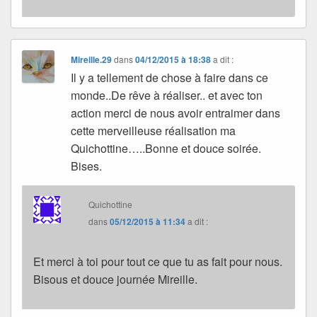
Mireille.29
dans
04/12/2015 à 18:38
a dit :
Il y a tellement de chose à faire dans ce
monde..De rêve à réaliser.. et avec ton
action merci de nous avoir entraimer dans
cette merveilleuse réalisation ma
Quichottine…..Bonne et douce soirée.
Bises.
Quichottine
dans
05/12/2015 à 11:34
a dit :
Et merci à toi pour tout ce que tu as fait pour nous.
Bisous et douce journée Mireille.