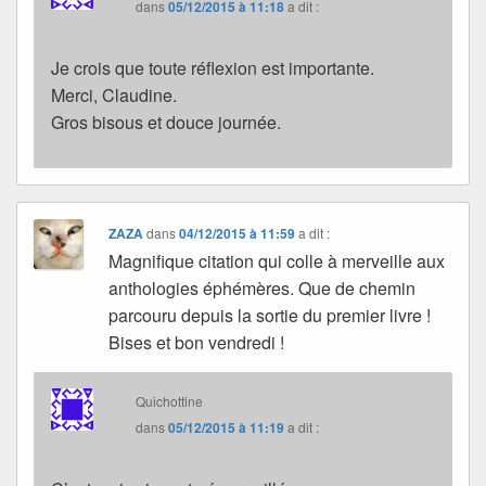
dans
05/12/2015 à 11:18
a dit :
Je crois que toute réflexion est importante.
Merci, Claudine.
Gros bisous et douce journée.
ZAZA
dans
04/12/2015 à 11:59
a dit :
Magnifique citation qui colle à merveille aux
anthologies éphémères. Que de chemin
parcouru depuis la sortie du premier livre !
Bises et bon vendredi !
Quichottine
dans
05/12/2015 à 11:19
a dit :