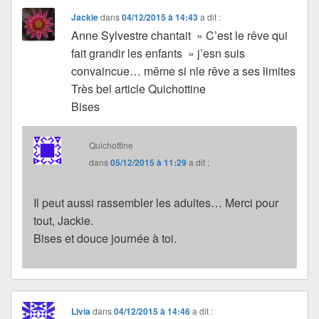
Jackie
dans
04/12/2015 à 14:43
a dit :
Anne Sylvestre chantait » C’est le rêve qui
fait grandir les enfants » j’esn suis
convaincue… même si nle rêve a ses limites
Très bel article Quichottine
Bises
Quichottine
dans
05/12/2015 à 11:29
a dit :
Il peut aussi rassembler les adultes… Merci pour
tout, Jackie.
Bises et douce journée à toi.
Livia
dans
04/12/2015 à 14:46
a dit :