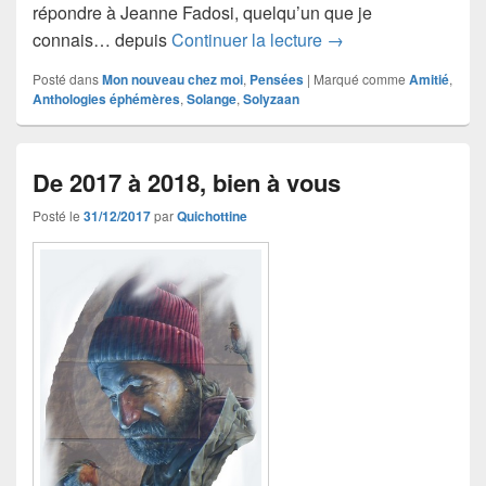
répondre à Jeanne Fadosi, quelqu’un que je
Échanges et commen
connais… depuis
Continuer la lecture
→
Posté dans
Mon nouveau chez moi
,
Pensées
|
Marqué comme
Amitié
,
Anthologies éphémères
,
Solange
,
Solyzaan
De 2017 à 2018, bien à vous
Posté le
31/12/2017
par
Quichottine