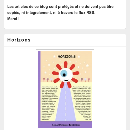
latérale
Les articles de ce blog sont protégés et ne doivent pas être
copiés, ni intégralement, ni à travers le flux RSS.
Merci !
Horizons