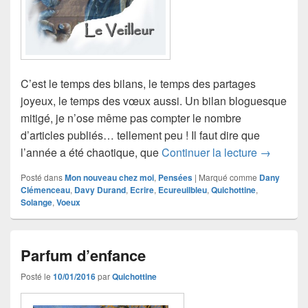
C’est le temps des bilans, le temps des partages
joyeux, le temps des vœux aussi. Un bilan bloguesque
mitigé, je n’ose même pas compter le nombre
d’articles publiés… tellement peu ! Il faut dire que
De 2017 à
l’année a été chaotique, que
Continuer la lecture
→
Posté dans
Mon nouveau chez moi
,
Pensées
|
Marqué comme
Dany
Clémenceau
,
Davy Durand
,
Ecrire
,
Ecureuilbleu
,
Quichottine
,
Solange
,
Voeux
Parfum d’enfance
Posté le
10/01/2016
par
Quichottine