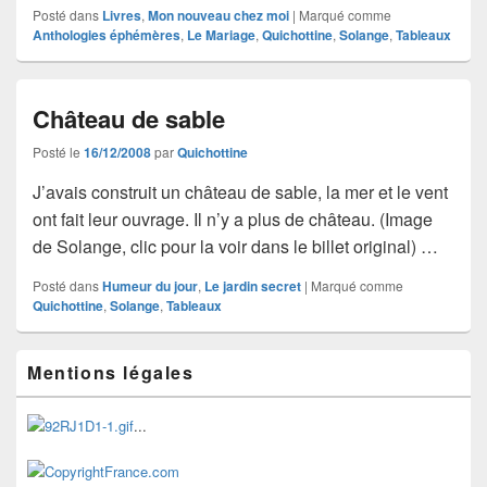
Posté dans
Livres
,
Mon nouveau chez moi
|
Marqué comme
Anthologies éphémères
,
Le Mariage
,
Quichottine
,
Solange
,
Tableaux
Château de sable
Posté le
16/12/2008
par
Quichottine
J’avais construit un château de sable, la mer et le vent
ont fait leur ouvrage. Il n’y a plus de château. (Image
de Solange, clic pour la voir dans le billet original) …
Posté dans
Humeur du jour
,
Le jardin secret
|
Marqué comme
Quichottine
,
Solange
,
Tableaux
Zone
Mentions légales
principale
de
widget
...
pour
la
barre