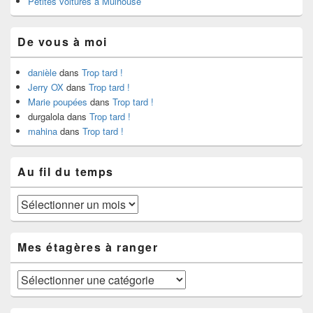
Petites voitures à Mulhouse
De vous à moi
danièle
dans
Trop tard !
Jerry OX
dans
Trop tard !
Marie poupées
dans
Trop tard !
durgalola
dans
Trop tard !
mahina
dans
Trop tard !
Au fil du temps
Au
fil
du
temps
Mes étagères à ranger
Mes
étagères
à