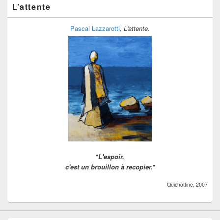
ranger
L’attente
Pascal Lazzarotti
,
L'attente
.
"
L'espoir,
c'est un brouillon à recopier.
"
Quichottine, 2007