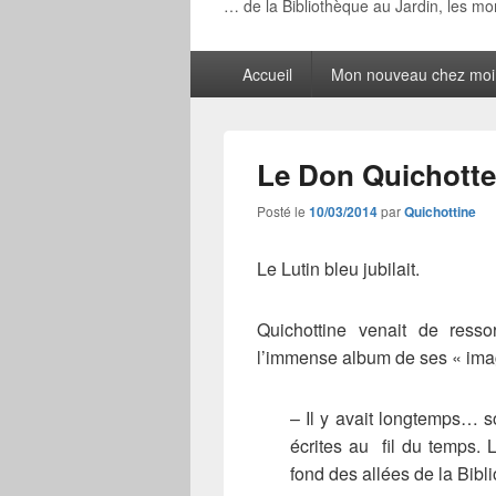
… de la Bibliothèque au Jardin, les m
Menu
Accueil
Mon nouveau chez moi
principal
Le Don Quichotte 
Posté le
10/03/2014
par
Quichottine
Le Lutin bleu jubilait.
Quichottine venait de ress
l’immense album de ses « ima
– Il y avait longtemps… son
écrites au fil du temps. L
fond des allées de la Bibl