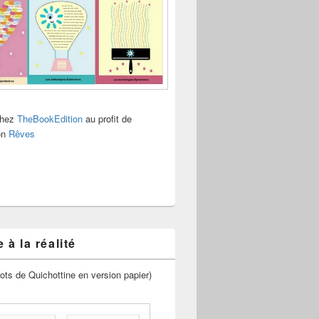
chez
TheBookEdition
au profit de
ion
Rêves
 à la réalité
ots de Quichottine en version papier)