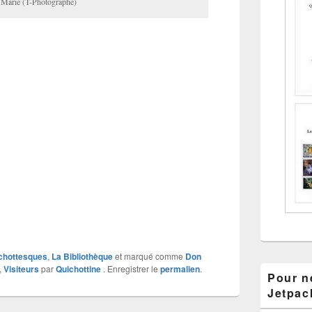
 Marie (T-Photographe)
chottesques
,
La Bibliothèque
et marqué comme
Don
,
Visiteurs
par
Quichottine
. Enregistrer le
permalien
.
Pour ne
Jetpac