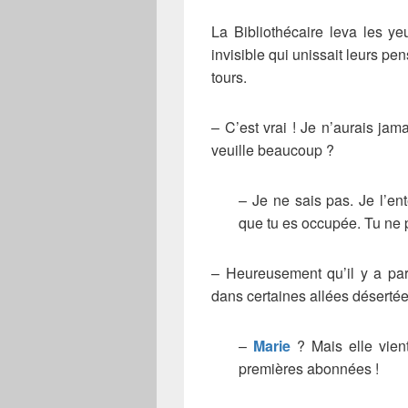
La Bibliothécaire leva les yeux
invisible qui unissait leurs pe
tours.
– C’est vrai ! Je n’aurais jama
veuille beaucoup ?
– Je ne sais pas. Je l’ent
que tu es occupée. Tu ne p
– Heureusement qu’il y a par
dans certaines allées désertées
–
Marie
? Mais elle vient
premières abonnées !