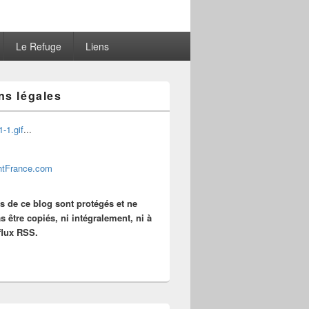
Le Refuge
Liens
ns légales
...
es de ce blog sont protégés et ne
s être copiés, ni intégralement, ni à
 flux RSS.