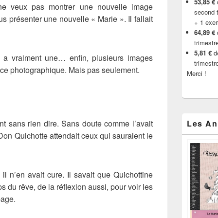
53,85 €
d
 ne veux pas montrer une nouvelle image
second t
s présenter une nouvelle « Marie ». Il fallait
+ 1 exe
64,89 €
trimestr
5,81 €
de
y a vraiment une… enfin, plusieurs images
trimestr
ce photographique. Mais pas seulement.
Merci !
nt sans rien dire. Sans doute comme l’avait
Les An
 Don Quichotte attendait ceux qui sauraient le
il n’en avait cure. Il savait que Quichottine
 du rêve, de la réflexion aussi, pour voir les
page.