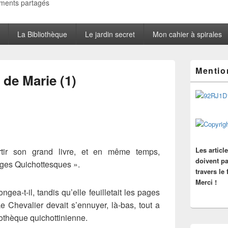
oments partagés
La Bibliothèque
Le jardin secret
Mon cahier à spirales
Zone
Mentio
principale
de Marie (1)
de
widget
pour
la
barre
latérale
Les articl
ortir son grand livre, et en même temps,
doivent pa
ges Quichottesques ».
travers le
Merci !
gea-t-il, tandis qu’elle feuilletait les pages
e Chevalier devait s’ennuyer, là-bas, tout a
iothèque quichottinienne.