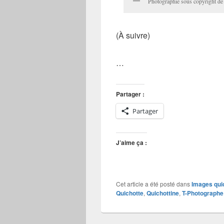
Photographie sous copyright de
(À suivre)
…
Partager :
Partager
J’aime ça :
Cet article a été posté dans
Images qui
Quichotte
,
Quichottine
,
T-Photographe