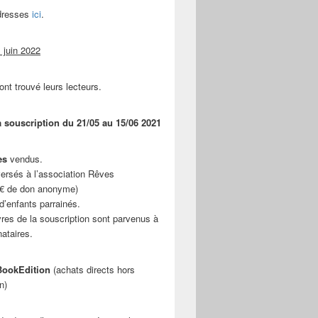
adresses
ici
.
 juin 2022
ont trouvé leurs lecteurs.
a souscription du 21/05 au 15/06 2021
es
vendus.
ersés à l’association Rêves
 € de don anonyme)
d’enfants parrainés.
vres de la souscription sont parvenus à
nataires.
ookEdition
(achats directs hors
n)