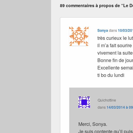
89 commentaires à propos de “Le Do
Sonya
dans
10/03/20
très curieux le lu
il m’a fait sourire
vivement la suite
Bonne fin de jou
Excellente sema
ti bo du lundi
Quichottine
dans
14/03/2014 à 0
Merci, Sonya.
Je suis contente qu’il pui