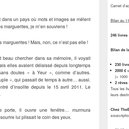
Carnet d’
it dans un pays où mots et images se mêlent
Bilan au 11
lles marguerites, je m’en souviens !
246 livres
s marguerites ! Mais, non, ce n’est pas elle !
Bilan de l
t beau chercher dans sa mémoire, il voyait
230 livr
ais elles avaient délaissé depuis longtemps
2000 €
v
s sans doutes « à Yeur », comme d’autres.
(+ 1000
euple », qui passait de temps à autre… aussi.
2 rêves
ntré d’insolite depuis le 15 avril 2011. Le
Tous les li
…
leurs desti
e porte, il ouvre une fenêtre… murmura
Chez TheB
souscriptio
ourire lui plissait le coin des yeux.