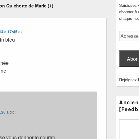
Saisissez 
n Quichotte de Marie (1)”
abonner à c
chaque nouv
14 à 17:45
a dit :
Adresse
tin bleu
e-
mail
Abon
rnée
ine
Rejoignez 
Ancien
[Feedb
9:28
a dit :
sse vous donner le sourire.