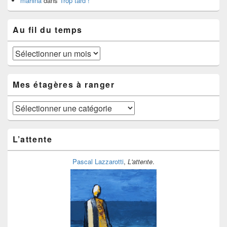
mahina
dans
Trop tard !
Au fil du temps
Au
fil
du
temps
Mes étagères à ranger
Mes
étagères
à
ranger
L’attente
Pascal Lazzarotti
,
L'attente
.