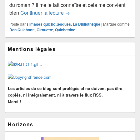
du roman ? Il me le fait connaître et cela me convient,
Les « don Quichotte » de Patriarc
bien
Continuer la lecture
→
Posté dans
Images quichottesques
,
La Bibliothèque
|
Marqué comme
Don Quichotte
,
Girouette
,
Quichottine
Zone
Mentions légales
principale
de
widget
...
pour
la
barre
latérale
Les articles de ce blog sont protégés et ne doivent pas être
copiés, ni intégralement, ni à travers le flux RSS.
Merci !
Horizons