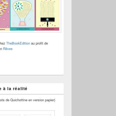
chez
TheBookEdition
au profit de
ion
Rêves
 à la réalité
ots de Quichottine en version papier)