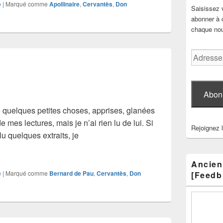
e
|
Marqué comme
Apollinaire
,
Cervantès
,
Don
Saisissez 
abonner à c
chaque nouv
Adresse
e-
mail
Abon
quelques petites choses, apprises, glanées
 mes lectures, mais je n’ai rien lu de lui. Si
Rejoignez 
 lu quelques extraits, je
dera
Ancien
e
|
Marqué comme
Bernard de Pau
,
Cervantès
,
Don
[Feedb