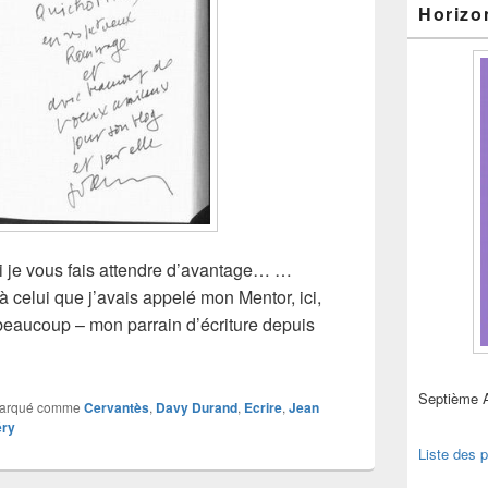
Horizo
i je vous fais attendre d’avantage… …
à celui que j’avais appelé mon Mentor, ici,
 beaucoup – mon parrain d’écriture depuis
s après…
Septième 
arqué comme
Cervantès
,
Davy Durand
,
Ecrire
,
Jean
éry
Liste des p