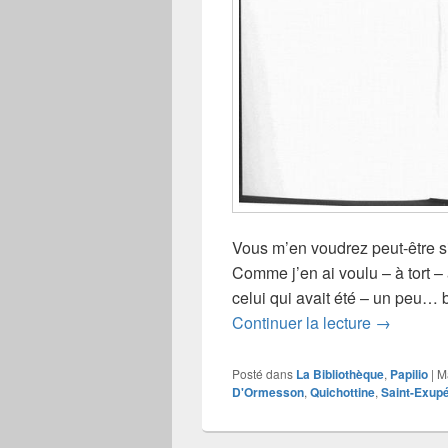
Vous m’en voudrez peut-être s
Comme j’en ai voulu – à tort – 
celui qui avait été – un peu…
Deux moi
Continuer la lecture
→
Posté dans
La Bibliothèque
,
Papilio
|
M
D'Ormesson
,
Quichottine
,
Saint-Exup