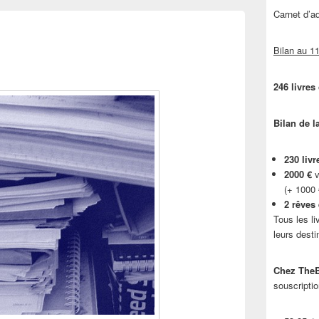
Carnet d’
Bilan au 11
246 livres
Bilan de l
230 livr
2000 €
v
(+ 1000
2 rêves
Tous les li
leurs desti
Chez TheB
souscriptio