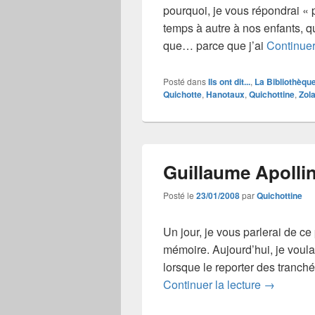
pourquoi, je vous répondrai «
temps à autre à nos enfants, 
que… parce que j’ai
Continuer
Posté dans
Ils ont dit...
,
La Bibliothèqu
Quichotte
,
Hanotaux
,
Quichottine
,
Zol
Guillaume Apollin
Posté le
23/01/2008
par
Quichottine
Un jour, je vous parlerai de c
mémoire. Aujourd’hui, je voulai
lorsque le reporter des tranch
Guillaume 
Continuer la lecture
→