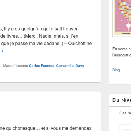
s, il y a eu quelqu’un qui disait trouver
de livres… (Merci, Nadia, mais, si j’en
 que je passe ma vie dedans..) – Quichottine
En vente 
Carlos Fuentes
→
l’associat
e
|
Marqué comme
Carlos Fuentes
,
Cervantès
,
Davy
Blog
.
Du rêve
(Les m
ne quichottesque… et si vous me demandez