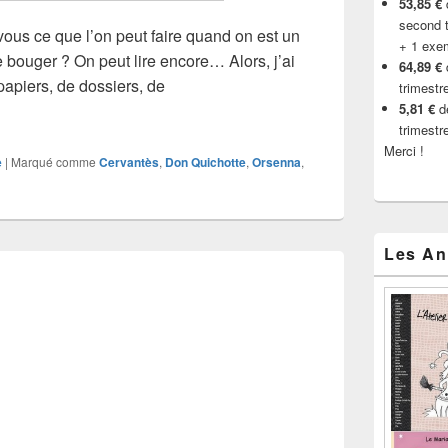
53,85 €
d
second t
vous ce que l’on peut faire quand on est un
+ 1 exe
de bouger ? On peut lire encore… Alors, j’ai
64,89 €
papiers, de dossiers, de
trimestr
nna
5,81 €
de
trimestr
Merci !
e
|
Marqué comme
Cervantès
,
Don Quichotte
,
Orsenna
,
Les An