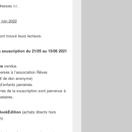
adresses
ici
.
 juin 2022
ont trouvé leurs lecteurs.
a souscription du 21/05 au 15/06 2021
es
vendus.
ersés à l’association Rêves
 € de don anonyme)
d’enfants parrainés.
vres de la souscription sont parvenus à
nataires.
ookEdition
(achats directs hors
n)