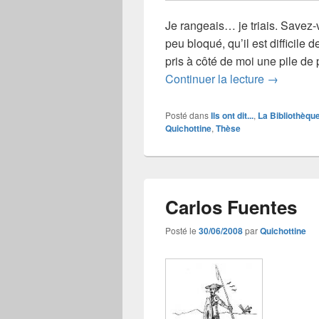
Je rangeais… je triais. Savez-
peu bloqué, qu’il est difficile 
pris à côté de moi une pile de 
Erik Orse
Continuer la lecture
→
Posté dans
Ils ont dit...
,
La Bibliothèqu
Quichottine
,
Thèse
Carlos Fuentes
Posté le
30/06/2008
par
Quichottine