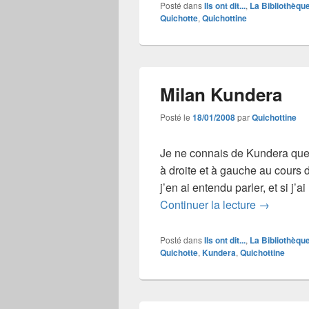
Posté dans
Ils ont dit...
,
La Bibliothèqu
Quichotte
,
Quichottine
Milan Kundera
Posté le
18/01/2008
par
Quichottine
Je ne connais de Kundera que 
à droite et à gauche au cours de
j’en ai entendu parler, et si j’ai
Milan Kun
Continuer la lecture
→
Posté dans
Ils ont dit...
,
La Bibliothèqu
Quichotte
,
Kundera
,
Quichottine