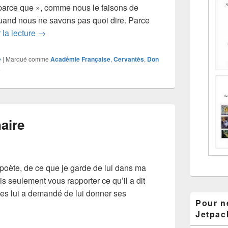
 parce que », comme nous le faisons de
quand nous ne savons pas quoi dire. Parce
Gabriel Hanotaux
 la lecture
→
e
|
Marqué comme
Académie Française
,
Cervantès
,
Don
a
aire
e poète, de ce que je garde de lui dans ma
s seulement vous rapporter ce qu’il a dit
ées lui a demandé de lui donner ses
Pour ne
Apollinaire
Jetpac