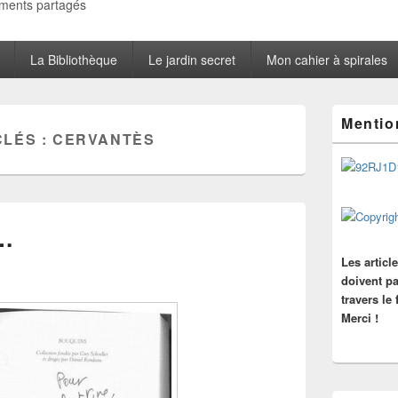
oments partagés
La Bibliothèque
Le jardin secret
Mon cahier à spirales
Zone
Mentio
principale
CLÉS :
CERVANTÈS
de
widget
pour
la
barre
latérale
s…
Les articl
doivent pa
travers le
Merci !