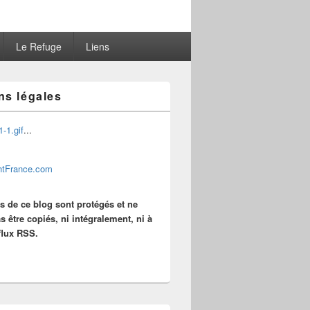
Le Refuge
Liens
ns légales
...
es de ce blog sont protégés et ne
s être copiés, ni intégralement, ni à
 flux RSS.