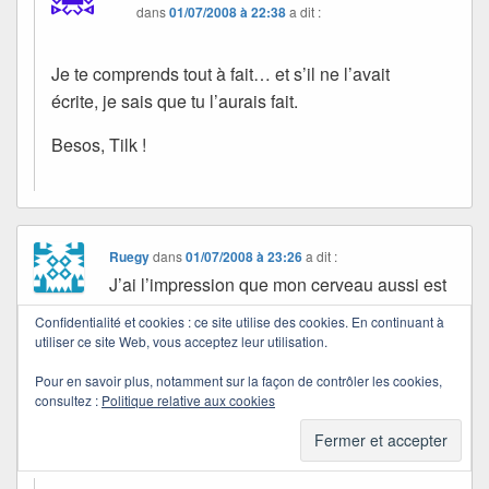
dans
01/07/2008 à 22:38
a dit :
Je te comprends tout à fait… et s’il ne l’avait
écrite, je sais que tu l’aurais fait.
Besos, Tilk !
Ruegy
dans
01/07/2008 à 23:26
a dit :
J’ai l’impression que mon cerveau aussi est
asséché, peut-être l’orage qui arrive, la
Confidentialité et cookies : ce site utilise des cookies. En continuant à
fatigue de cette lourde journée. Je relirai le
utiliser ce site Web, vous acceptez leur utilisation.
premier extrait, je n’ai pas compris « les
Pour en savoir plus, notamment sur la façon de contrôler les cookies,
manques ne rétablissent plus un ordre
consultez :
Politique relative aux cookies
ancestral.. »
Bises.