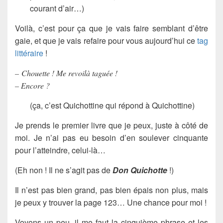
courant d’air…)
Voilà, c’est pour ça que je vais faire semblant d’être
gaie, et que je vais refaire pour vous aujourd’hui ce
tag
littéraire
!
– Chouette ! Me revoilà taguée !
– Encore ?
(ça, c’est Quichottine qui répond à Quichottine)
Je prends le premier livre que je peux, juste à côté de
moi. Je n’ai pas eu besoin d’en soulever cinquante
pour l’atteindre, celui-là…
(Eh non ! Il ne s’agit pas de
Don Quichotte
!)
Il n’est pas bien grand, pas bien épais non plus, mais
je peux y trouver la page 123… Une chance pour moi !
Voyons un peu, il me faut la cinquième phrase et les