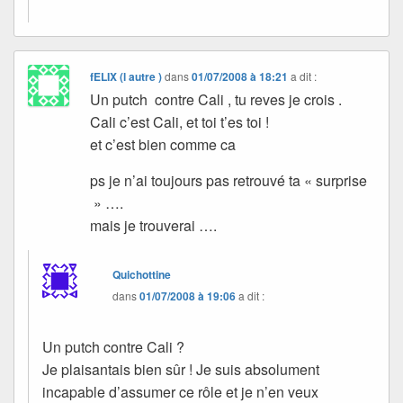
fELIX (l autre )
dans
01/07/2008 à 18:21
a dit :
Un putch contre Cali , tu reves je crois .
Cali c’est Cali, et toi t’es toi !
et c’est bien comme ca
ps je n’ai toujours pas retrouvé ta « surprise
» ….
mais je trouverai ….
Quichottine
dans
01/07/2008 à 19:06
a dit :
Un putch contre Cali ?
Je plaisantais bien sûr ! Je suis absolument
incapable d’assumer ce rôle et je n’en veux