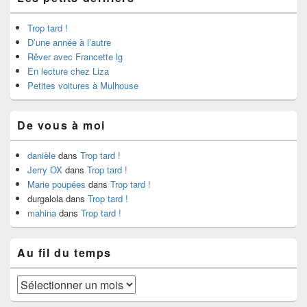
Trop tard !
D’une année à l’autre
Rêver avec Francette lg
En lecture chez Liza
Petites voitures à Mulhouse
De vous à moi
danièle
dans
Trop tard !
Jerry OX
dans
Trop tard !
Marie poupées
dans
Trop tard !
durgalola
dans
Trop tard !
mahina
dans
Trop tard !
Au fil du temps
Au
fil