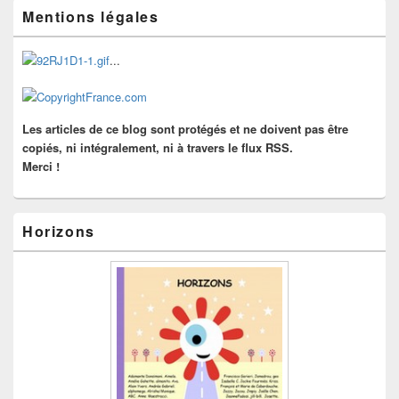
Zone
Mentions légales
principale
de
widget
...
pour
la
barre
latérale
Les articles de ce blog sont protégés et ne doivent pas être
copiés, ni intégralement, ni à travers le flux RSS.
Merci !
Horizons