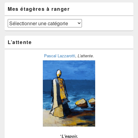
du
temps
Mes étagères à ranger
Mes
étagères
à
ranger
L’attente
Pascal Lazzarotti
,
L'attente
.
"
L'espoir,