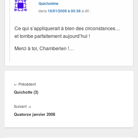
Quichottine
dans
16/01/2008 à 00:38
a dit :
Ce qui s’appliquerait à bien des circonstances…
et tombe parfaitement aujourd’hui !
Merci à toi, Chamberien !…
Navigation
de
Article
←
Précédent
l’article
Quichotte (3)
précédent :
Article
Suivant
→
Quatorze janvier 2008
suivant :