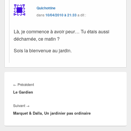
Quichottine
dans
10/04/2010 à 21:33
a dit :
Là, je commence à avoir peur… Tu étais aussi
décharnée, ce matin ?
Sois la bienvenue au jardin.
Navigation
de
Article
←
Précédent
l’article
Le Gardien
précédent :
Article
Suivant
→
Marquet & Dalla, Un jardinier pas ordinaire
suivant :