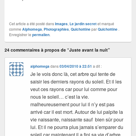
Cet article a été posté dans
Images
,
Le jardin secret
et marqué
comme
Alphomega
,
Photographies
,
Quichottine
par
Quichottine
.
Enregistrer le
permalien
.
24 commentaires à propos de “Juste avant la nuit”
alphomega
dans
03/04/2010 à 22:51
a dit :
Je le vois donc là, cet arbre qui tente de
saisir les derniers rayons du soleil. Et il les
veut ces rayons car pour lui comme pour
nous le soleil… c’est la vie.
malheureusement pour lui il n’y est pas
arrivé car il est mort. Autour de lui palpite la
vie naissante, naissante sauf bien sûr pour
lui. Et il ne pourra plus jamais s’emparer du
soleil car maintenant il a fini sa vie d’arbre