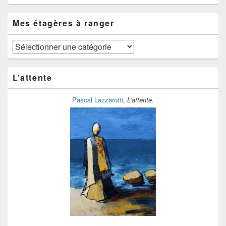
fil
du
temps
Mes étagères à ranger
Mes
étagères
à
ranger
L’attente
Pascal Lazzarotti
,
L'attente
.