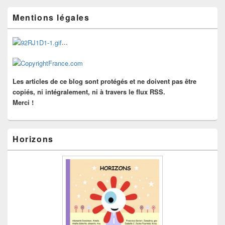
Zone
Mentions légales
principale
de
widget
...
pour
la
barre
latérale
Les articles de ce blog sont protégés et ne doivent pas être
copiés, ni intégralement, ni à travers le flux RSS.
Merci !
Horizons