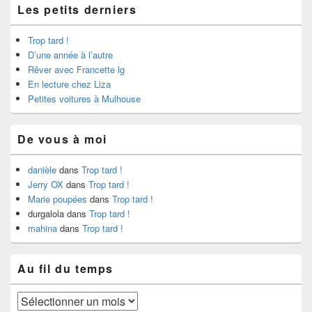
Les petits derniers
Trop tard !
D’une année à l’autre
Rêver avec Francette lg
En lecture chez Liza
Petites voitures à Mulhouse
De vous à moi
danièle
dans
Trop tard !
Jerry OX
dans
Trop tard !
Marie poupées
dans
Trop tard !
durgalola
dans
Trop tard !
mahina
dans
Trop tard !
Au fil du temps
Au