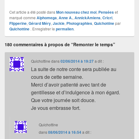
Cet article a été posté dans
Mon nouveau chez moi
,
Pensées
et
marqué comme
Alphomega
,
Anne A.
,
AnnickAmiens
,
Cricri
,
Flipperine
,
Gérard Méry
,
Jackie
,
Photographies
,
Quichottine
par
Quichottine
. Enregistrer le
permalien
.
180 commentaires à propos de “Remonter le temps”
Quichottine
dans
02/06/2014 à 19:27
a dit :
La suite de notre conte sera publiée au
cours de cette semaine.
Merci d’avoir patienté avec tant de
gentillesse et d’indulgence à mon égard.
Que votre journée soit douce.
Je vous embrasse fort.
Quichottine
dans
08/06/2014 à 16:54
a dit :