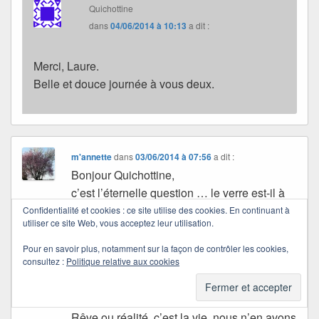
Quichottine
dans
04/06/2014 à 10:13
a dit :
Merci, Laure.
Belle et douce journée à vous deux.
m'annette
dans
03/06/2014 à 07:56
a dit :
Bonjour Quichottine,
c’est l’éternelle question … le verre est-il à
moitié plein ou à moitié vide?
Confidentialité et cookies : ce site utilise des cookies. En continuant à
utiliser ce site Web, vous acceptez leur utilisation.
Quoi qu’il en soit, il n’y a rien d’autre à boire
et le savourer reste la meilleure formule…
Pour en savoir plus, notamment sur la façon de contrôler les cookies,
consultez :
Politique relative aux cookies
La vie est ici est maintenant, et elle est ce
qu’on en fait, touts formules qui ont plus de
(bon) sens qu’on ne le croit…
Rêve ou réalité, c’est la vie, nous n’en avons