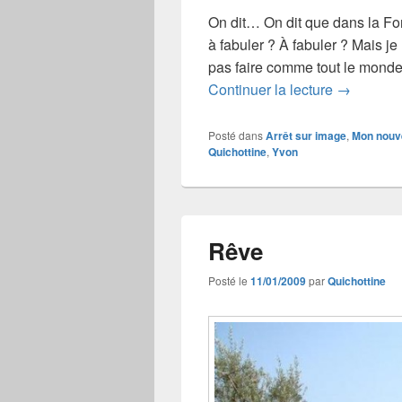
On dit… On dit que dans la F
à fabuler ? À fabuler ? Mais je
pas faire comme tout le mond
Le cri ne 
Continuer la lecture
→
Posté dans
Arrêt sur image
,
Mon nouv
Quichottine
,
Yvon
Rêve
Posté le
11/01/2009
par
Quichottine