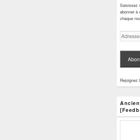
Saisissez 
abonner à c
chaque nouv
Adresse
e-
mail
Abon
Rejoignez 
Ancien
[Feedb