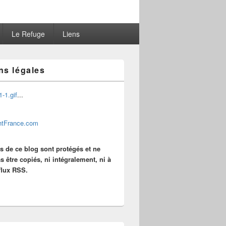
Le Refuge
Liens
ns légales
...
es de ce blog sont protégés et ne
s être copiés, ni intégralement, ni à
 flux RSS.