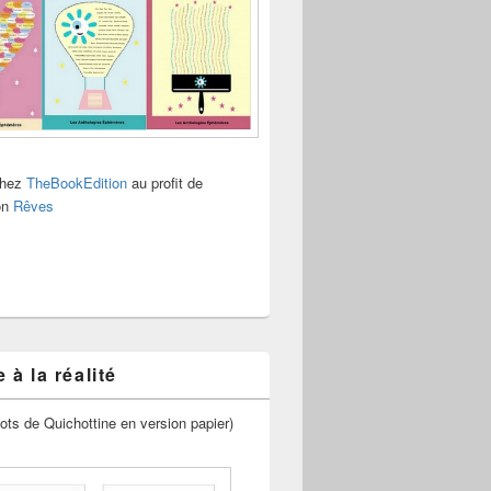
chez
TheBookEdition
au profit de
ion
Rêves
 à la réalité
ots de Quichottine en version papier)