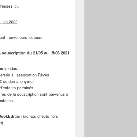
adresses
ici
.
 juin 2022
ont trouvé leurs lecteurs.
a souscription du 21/05 au 15/06 2021
es
vendus.
ersés à l’association Rêves
 € de don anonyme)
d’enfants parrainés.
vres de la souscription sont parvenus à
nataires.
ookEdition
(achats directs hors
n)