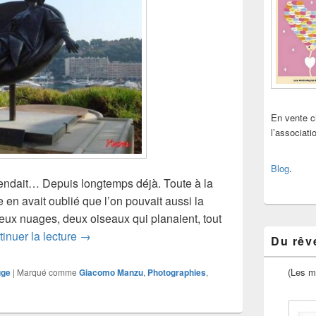
En vente 
l’associat
Blog
.
endait… Depuis longtemps déjà. Toute à la
 en avait oublié que l’on pouvait aussi la
 deux nuages, deux oiseaux qui planaient, tout
Rêve
inuer la lecture
→
Du rêve
(Les m
uge
|
Marqué comme
Giacomo Manzu
,
Photographies
,