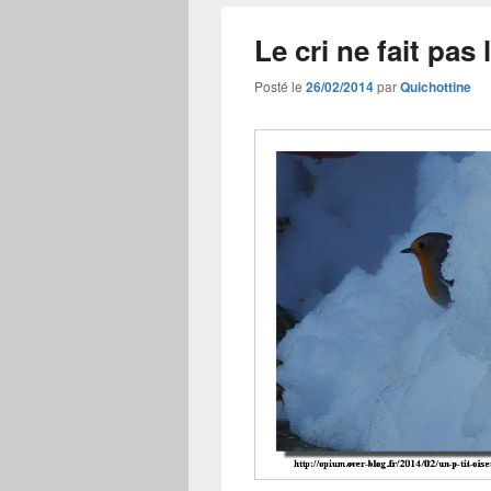
Le cri ne fait pa
Posté le
26/02/2014
par
Quichottine