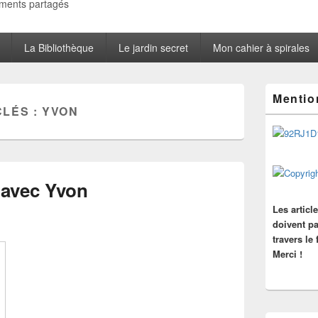
oments partagés
La Bibliothèque
Le jardin secret
Mon cahier à spirales
Zone
Mentio
principale
CLÉS :
YVON
de
widget
pour
la
barre
latérale
 avec Yvon
Les articl
doivent pa
travers le
Merci !