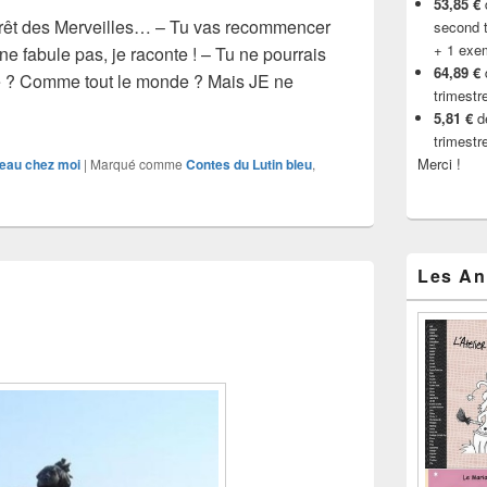
53,85 €
d
orêt des Merveilles… – Tu vas recommencer
second t
+ 1 exe
 ne fabule pas, je raconte ! – Tu ne pourrais
64,89 €
e ? Comme tout le monde ? Mais JE ne
trimestr
fait pas le géant… avec Yvon
5,81 €
de
trimestr
Merci !
eau chez moi
|
Marqué comme
Contes du Lutin bleu
,
Les An