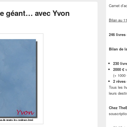
Carnet d’
s le géant… avec Yvon
Bilan au 11
246 livres
Bilan de l
230 livr
2000 €
v
(+ 1000
2 rêves
Tous les li
leurs desti
Chez TheB
souscriptio