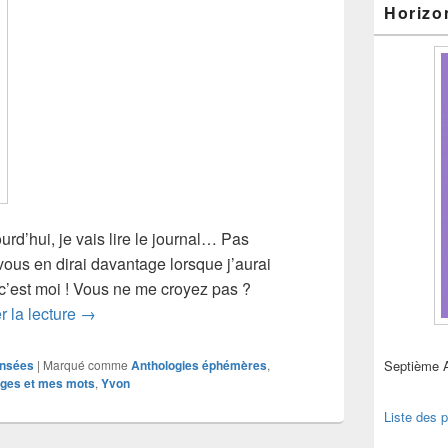
Horizo
d’hui, je vais lire le journal… Pas
vous en dirai davantage lorsque j’aurai
c’est moi ! Vous ne me croyez pas ?
Dans le journal… avec Yvon
r la lecture
→
nsées
|
Marqué comme
Anthologies éphémères
,
Septième 
ges et mes mots
,
Yvon
Liste des p