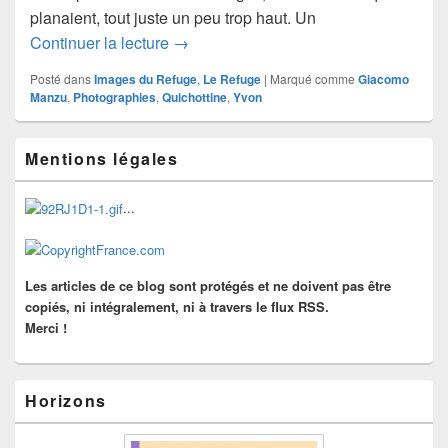
planaient, tout juste un peu trop haut. Un
Rêve
Continuer la lecture
→
Posté dans
Images du Refuge
,
Le Refuge
|
Marqué comme
Giacomo
Manzu
,
Photographies
,
Quichottine
,
Yvon
Zone
Mentions légales
principale
de
widget
...
pour
la
barre
latérale
Les articles de ce blog sont protégés et ne doivent pas être
copiés, ni intégralement, ni à travers le flux RSS.
Merci !
Horizons