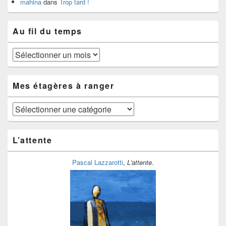
mahina
dans
Trop tard !
Au fil du temps
Au
fil
du
temps
Mes étagères à ranger
Mes
étagères
à
ranger
L’attente
Pascal Lazzarotti
,
L'attente
.