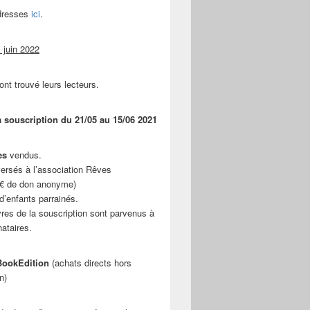
adresses
ici
.
 juin 2022
ont trouvé leurs lecteurs.
a souscription du 21/05 au 15/06 2021
es
vendus.
ersés à l’association Rêves
 € de don anonyme)
d’enfants parrainés.
vres de la souscription sont parvenus à
nataires.
ookEdition
(achats directs hors
n)