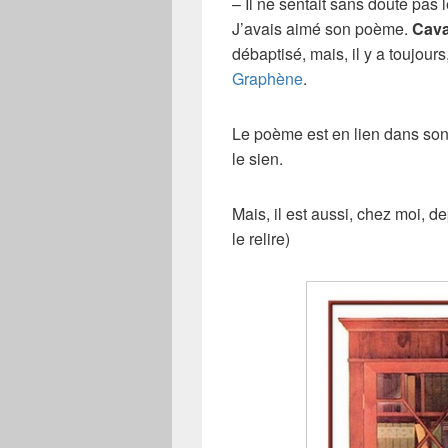
– Il ne sentait sans doute pas l
J’avais aimé son poème.
Cava
débaptisé, mais, il y a toujour
Graphène
.
Le poème est en lien dans son
le sien.
Mais, il est aussi, chez moi, d
le relire)