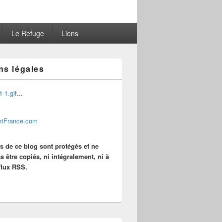
Le Refuge
Liens
ns légales
...
es de ce blog sont protégés et ne
s être copiés, ni intégralement, ni à
 flux RSS.