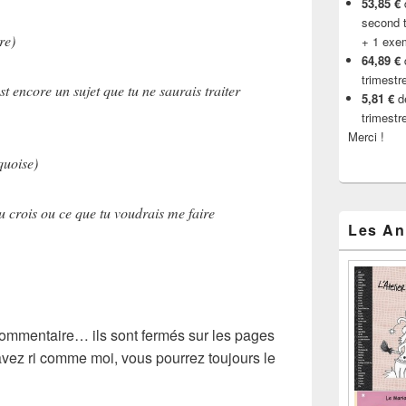
53,85 €
d
second t
re)
+ 1 exe
64,89 €
trimestr
t encore un sujet que tu ne saurais traiter
5,81 €
de
trimestr
Merci !
quoise)
 crois ou ce que tu voudrais me faire
Les An
commentaire… ils sont fermés sur les pages
avez ri comme moi, vous pourrez toujours le