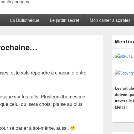
oments partagés
La Bibliothèque
Le jardin secret
Mon cahier à spirales
Zone
Mentio
principale
prochaine…
de
widget
pour
la
barre
ses, et je vais répondre à chacun d’entre
latérale
Les articl
doivent pa
esque sur les rails. Plusieurs thèmes me
travers le
t que celui qui sera choisi plaise au plus
Merci !
, pour se parler à soi-même, aussi.