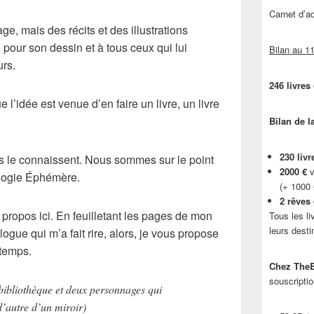
Carnet d’
ge, mais des récits et des illustrations
 pour son dessin et à tous ceux qui lui
Bilan au 11
urs.
246 livres
’idée est venue d’en faire un livre, un livre
Bilan de l
230 livr
ous le connaissent. Nous sommes sur le point
2000 €
v
ologie Éphémère.
(+ 1000
2 rêves
propos ici. En feuilletant les pages de mon
Tous les li
leurs desti
logue qui m’a fait rire, alors, je vous propose
 temps.
Chez TheB
souscriptio
 bibliothèque et deux personnages qui
d’autre d’un miroir)