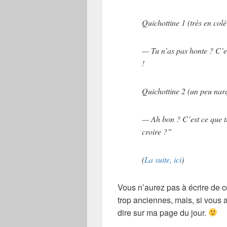
Quichottine 1
(très en colè
— Tu n’as pas honte ? C’es
!
Quichottine 2
(un peu nar
— Ah bon ? C’est ce que tu
croire ?”
(
La suite, ici
)
Vous n’aurez pas à écrire de 
trop anciennes, mais, si vous 
dire sur ma page du jour.