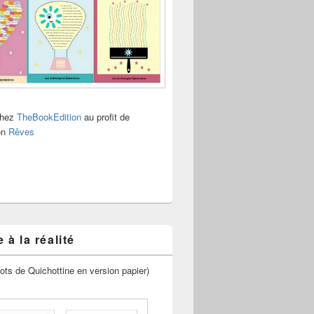
chez
TheBookEdition
au profit de
ion
Rêves
 à la réalité
ots de Quichottine en version papier)