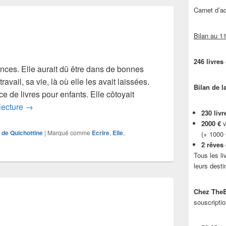
Carnet d’
Bilan au 11
246 livres
cances. Elle aurait dû être dans de bonnes
avail, sa vie, là où elle les avait laissées.
Bilan de l
ce de livres pour enfants. Elle côtoyait
Chapitre 2
lecture
→
230 livr
2000 €
v
 de Quichottine
|
Marqué comme
Ecrire
,
Elle
,
(+ 1000
2 rêves
Tous les li
leurs desti
Chez TheB
souscriptio