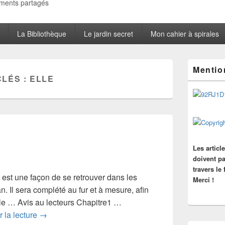
oments partagés
La Bibliothèque
Le jardin secret
Mon cahier à spirales
Zone
Mentio
principale
CLÉS :
ELLE
de
widget
pour
la
barre
latérale
Les articl
doivent pa
travers le
st une façon de se retrouver dans les
Merci !
n. Il sera complété au fur et à mesure, afin
le … Avis au lecteurs Chapitre1 …
Elle (sommaire)
 la lecture
→