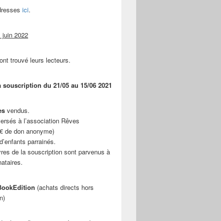
adresses
ici
.
 juin 2022
ont trouvé leurs lecteurs.
a souscription du 21/05 au 15/06 2021
es
vendus.
ersés à l’association Rêves
 € de don anonyme)
d’enfants parrainés.
vres de la souscription sont parvenus à
nataires.
ookEdition
(achats directs hors
n)