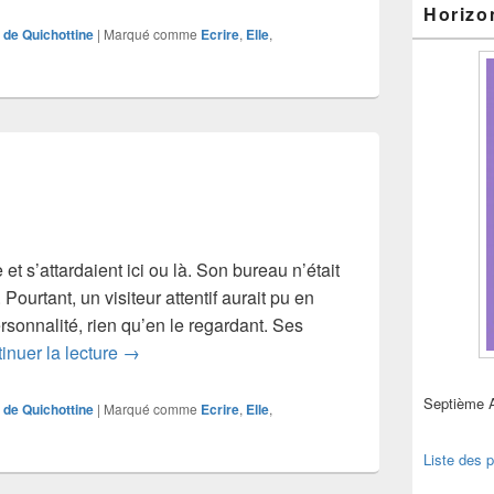
Horizo
 de Quichottine
|
Marqué comme
Ecrire
,
Elle
,
et s’attardaient ici ou là. Son bureau n’était
 Pourtant, un visiteur attentif aurait pu en
sonnalité, rien qu’en le regardant. Ses
Chapitre 3
inuer la lecture
→
Septième 
 de Quichottine
|
Marqué comme
Ecrire
,
Elle
,
Liste des p