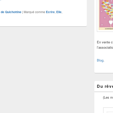
 de Quichottine
|
Marqué comme
Ecrire
,
Elle
,
En vente 
l’associat
Blog
.
Du rêve
(Les m