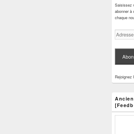
Saisissez 
abonner à c
chaque nouv
Adresse
e-
mail
Abon
Rejoignez 
Ancien
[Feedb