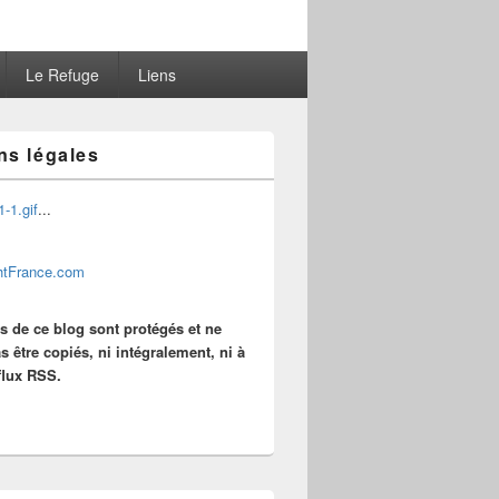
Le Refuge
Liens
ns légales
...
es de ce blog sont protégés et ne
s être copiés, ni intégralement, ni à
 flux RSS.