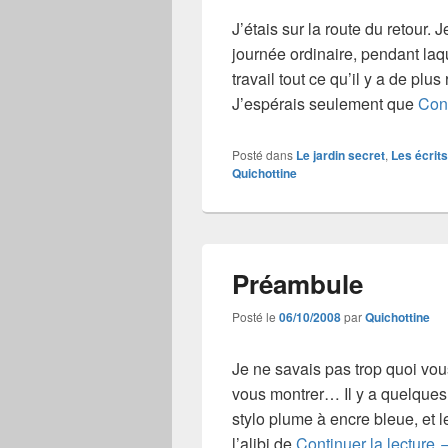
J’étais sur la route du retour. 
journée ordinaire, pendant laq
travail tout ce qu’il y a de plus 
J’espérais seulement que
Cont
Posté dans
Le jardin secret
,
Les écrits
Quichottine
Préambule
Posté le
06/10/2008
par
Quichottine
Je ne savais pas trop quoi vous
vous montrer… Il y a quelques 
stylo plume à encre bleue, et 
P
l’alibi de
Continuer la lecture