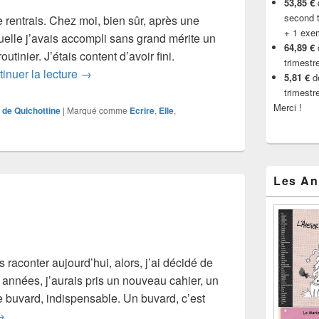
53,85 €
d
second t
Je rentrais. Chez moi, bien sûr, après une
+ 1 exe
uelle j’avais accompli sans grand mérite un
64,89 €
routinier. J’étais content d’avoir fini.
trimestr
Chapitre 1
inuer la lecture
→
5,81 €
de
trimestr
Merci !
 de Quichottine
|
Marqué comme
Ecrire
,
Elle
,
Les An
 raconter aujourd’hui, alors, j’ai décidé de
années, j’aurais pris un nouveau cahier, un
le buvard, indispensable. Un buvard, c’est
réambule
→