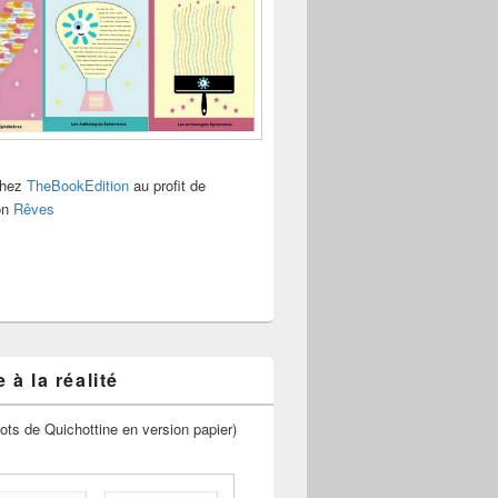
chez
TheBookEdition
au profit de
ion
Rêves
 à la réalité
ots de Quichottine en version papier)