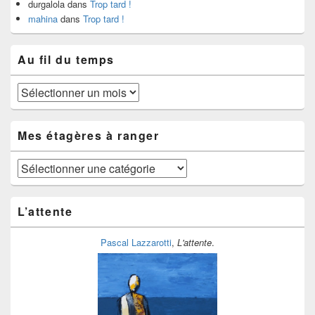
durgalola
dans
Trop tard !
mahina
dans
Trop tard !
Au fil du temps
Au
fil
du
temps
Mes étagères à ranger
Mes
étagères
à
ranger
L’attente
Pascal Lazzarotti
,
L'attente
.