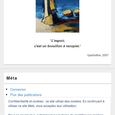
"
L'espoir,
c'est un brouillon à recopier.
"
Quichottine, 2007
Méta
Connexion
Flux des publications
Flux des commentaires
Confidentialité et cookies : ce site utilise des cookies. En continuant à
Site de WordPress-FR
utiliser ce site Web, vous acceptez leur utilisation.
Pour en savoir plus, notamment sur la façon de contrôler les cookies,