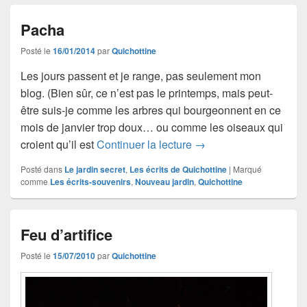
Pacha
Posté le
16/01/2014
par
Quichottine
Les jours passent et je range, pas seulement mon
blog. (Bien sûr, ce n’est pas le printemps, mais peut-
être suis-je comme les arbres qui bourgeonnent en ce
mois de janvier trop doux… ou comme les oiseaux qui
Pacha
croient qu’il est
Continuer la lecture
→
Posté dans
Le jardin secret
,
Les écrits de Quichottine
|
Marqué
comme
Les écrits-souvenirs
,
Nouveau jardin
,
Quichottine
Feu d’artifice
Posté le
15/07/2010
par
Quichottine