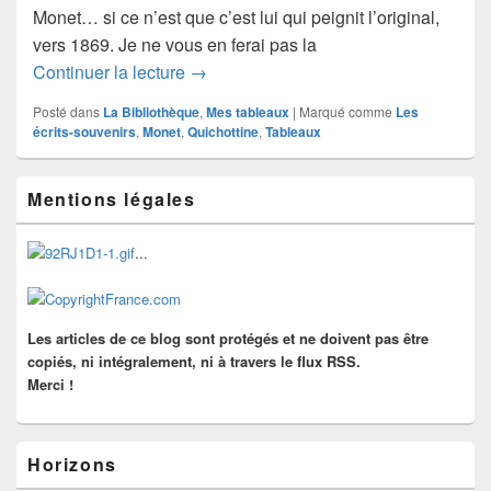
Monet… si ce n’est que c’est lui qui peignit l’original,
vers 1869. Je ne vous en ferai pas la
Monet
Continuer la lecture
→
Posté dans
La Bibliothèque
,
Mes tableaux
|
Marqué comme
Les
écrits-souvenirs
,
Monet
,
Quichottine
,
Tableaux
Zone
Mentions légales
principale
de
widget
...
pour
la
barre
latérale
Les articles de ce blog sont protégés et ne doivent pas être
copiés, ni intégralement, ni à travers le flux RSS.
Merci !
Horizons