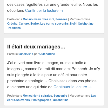
des cases régulières sur une grande feuille. Nous les
Traditions
décorions
Continuer la lecture
→
Posté dans
Mon nouveau chez moi
,
Pensées
|
Marqué comme
Crèche
,
Culture
,
Ecrire
,
Les écrits-souvenirs
,
Noël
,
Quichottine
,
Traditions
Il était deux mariages…
Posté le
08/09/2014
par
Quichottine
J’ai ouvert mon livre d’images, ou ma « boîte à
images », comme l’aurait dit mon ami Patriarch. Je m’y
suis plongée à la fois pour un défi et pour notre
prochaine anthologie. « Choisissez dans vos photos
Il était de
anciennes une qui date de
Continuer la lecture
→
Posté dans
Mon cahier à spirales
,
Souvenirs
|
Marqué comme
Les
écrits-souvenirs
,
Photographies
,
Quichottine