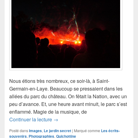
Nous étions très nombreux, ce soir-là, à Saint-
Germain-en-Laye. Beaucoup se pressaient dans les
allées du parc du château. On fêtait la Nation, avec un
peu d’avance. Et, une heure avant minuit, le parc s’est
enflammé. Magie de la musique, de
Feu d’artifice
Continuer la lecture
→
Posté dans
Images
,
Le jardin secret
|
Marqué comme
Les écrits-
souvenirs
,
Photographies
,
Quichottine