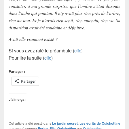
constater, à ma grande surprise, que l’ombre s’était dissoute
dans l’aube qui pointait. Il n’y avait plus rien près de l’arbre,
rien du tout. Et je n’avais rien senti, rien entendu, rien vu. Sa
disparition avait été soudaine et définitive.
Avait-elle vraiment existé ?
Si vous avez raté le préambule (
clic
)
Pour lire la suite (
clic
)
Partager :
Partager
J’aime ça :
Cet article a été posté dans
Le jardin secret
,
Les écrits de Quichottine
et marqué comme
Ecrire
,
Elle
,
Quichottine
par
Quichottine
.