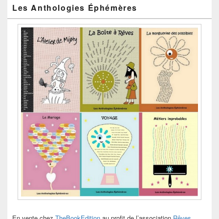
Les Anthologies Éphémères
En vente chez
TheBookEdition
au profit de l’association
Rêves