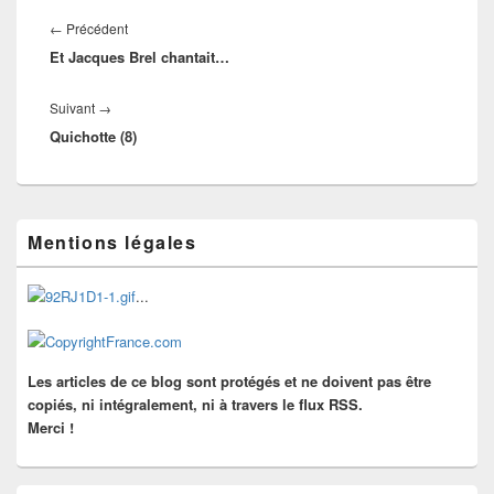
Navigation
de
Article
←
Précédent
l’article
Et Jacques Brel chantait…
précédent :
Article
Suivant
→
Quichotte (8)
suivant :
Zone
Mentions légales
principale
de
widget
...
pour
la
barre
latérale
Les articles de ce blog sont protégés et ne doivent pas être
copiés, ni intégralement, ni à travers le flux RSS.
Merci !