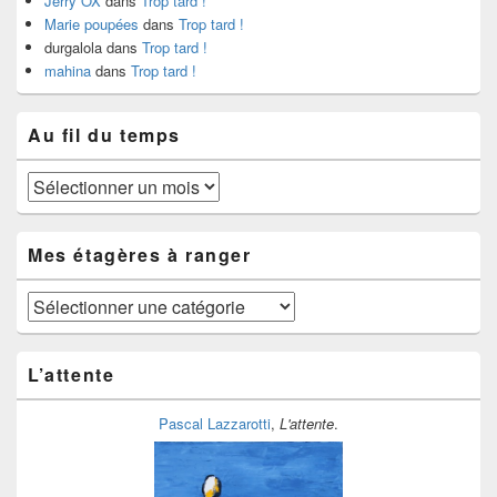
Jerry OX
dans
Trop tard !
Marie poupées
dans
Trop tard !
durgalola
dans
Trop tard !
mahina
dans
Trop tard !
Au fil du temps
Au
fil
du
temps
Mes étagères à ranger
Mes
étagères
à
ranger
L’attente
Pascal Lazzarotti
,
L'attente
.