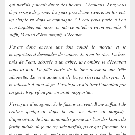
qui parfois pouvait durer des heures. J’écoutais. Avez-vous
déjà essayé de fermer les yeux près d’une rivière, un torrent,
un simple ru dans la campagne ? L’eau nous parle si l’on
s’en inquiète, elle nous raconte ce qu’elle a vu ou entendu. Il
suffit, là aussi d’être attentif, d’écouter.
J’avais donc encore une fois coupé le moteur et je
m’apprêtais à descendre de voiture. Je n’en fis rien. Là-bas,
près de l’eau, adossée à un arbre, une ombre se découpait
dans la nuit. La pâle clarté de la lune dessinait une frêle
silhouette. Le vent soulevait de longs cheveux d’argent. Je
m’adossais à mon siège. J’avais peur d’attirer l’attention par
un geste trop vif ou par un bruit inopportun.
J’essayais d’imaginer. Je le faisais souvent. Il me suffisait de
croiser quelqu’un dans la rue ou dans un magasin,
d’apercevoir, de loin, la moindre forme sur l’un des bancs du
jardin public où je me rendais parfois, pour que j’invente des
événements qui n’avaient sans doute rien voir avec la réalité