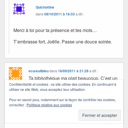
Quichottine
dans
08/10/2011 à 18:53
a dit :
Merci à toi pour ta présence et tes mots…
T’embrasse fort, Joëlle. Passe une douce soirée.
ecureuilbleu
dans
16/09/2011 à 21:28
a dit :
Ta bibliothèque ma plait beaucoup. C’est un
Confidentialité et cookies : ce site utilise des cookies. En continuant à
endroit idéale pour se délecter d’un roman
utiliser ce site Web, vous acceptez leur utilisation.
en regardant les jeux de lumière à travers le
vitrail, enfoncée dans les coussins. Il faudra
Pour en savoir plus, notamment sur la façon de contrôler les cookies,
consultez :
Politique relative aux cookies
que je te raconte aussi am biblitohèque et
les livres qui débordent. Bonne soirée et
bisous, Quichottine !