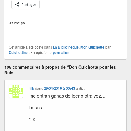
Partager
J’aime ça :
Cet article a été posté dans
La Bibliothèque
,
Mon Quichotte
par
Quichottine
. Enregistrer le
permalien
.
108 commentaires à propos de “Don Quichotte pour les
Nuls”
tilk
dans
29/04/2010 à 00:43
a dit :
me entran ganas de leerlo otra vez…
besos
tilk