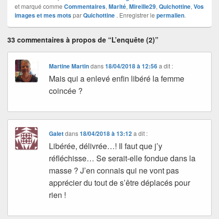
et marqué comme
Commentaires
,
Marité
,
Mireille29
,
Quichottine
,
Vos
images et mes mots
par
Quichottine
. Enregistrer le
permalien
.
33 commentaires à propos de “L’enquête (2)”
Martine Martin
dans
18/04/2018 à 12:56
a dit :
Mais qui a enlevé enfin libéré la femme
coincée ?
Galet
dans
18/04/2018 à 13:12
a dit :
Libérée, délivrée…! Il faut que j’y
réfléchisse… Se serait-elle fondue dans la
masse ? J’en connais qui ne vont pas
apprécier du tout de s’être déplacés pour
rien !