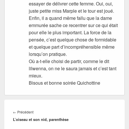
essayer de délivrer cette femme. Oui, oui,
juste petite miss Marple et le tour est joué.
Enfin, il a quand même fallu que la dame
emmurée sache ce recentrer sur ce qui était
pour elle le plus important. La force de la
pensée, c’est quelque chose de formidable
et quelque part d’incompréhensible même
lorsqu’on pratique.
Où a-t-elle choisi de partir, comme le dit
lilwenna, on ne le saura jamais et c’est tant
mieux.
Bisous et bonne soirée Quichottine
Navigation
de
Article
←
Précédent
l’article
L’oiseau et son nid, parenthèse
précédent :