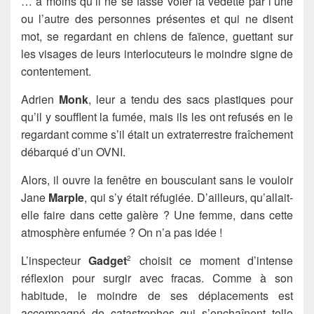
… à moins qu’il ne se fasse voler la vedette par l’une
ou l’autre des personnes présentes et qui ne disent
mot, se regardant en chiens de faïence, guettant sur
les visages de leurs interlocuteurs le moindre signe de
contentement.
Adrien
Monk
, leur a tendu des sacs plastiques pour
qu’il y soufflent la fumée, mais ils les ont refusés en le
regardant comme s’il était un extraterrestre fraîchement
débarqué d’un OVNI.
Alors, il ouvre la fenêtre en bousculant sans le vouloir
Jane
Marple
, qui s’y était réfugiée. D’ailleurs, qu’allait-
elle faire dans cette galère ? Une femme, dans cette
atmosphère enfumée ? On n’a pas idée !
L’inspecteur
Gadget
choisit ce moment d’intense
2
réflexion pour surgir avec fracas. Comme à son
habitude, le moindre de ses déplacements est
accompagné de catastrophes qui s’enchaînent telle