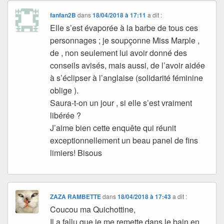
fanfan2B
dans
18/04/2018 à 17:11
a dit :
Elle s’est évaporée à la barbe de tous ces
personnages ; je soupçonne Miss Marple ,
de , non seulement lui avoir donné des
conseils avisés, mais aussi, de l’avoir aidée
à s’éclipser à l’anglaise (solidarité féminine
oblige ).
Saura-t-on un jour , si elle s’est vraiment
libérée ?
J’aime bien cette enquête qui réunit
exceptionnellement un beau panel de fins
limiers! Bisous
ZAZA RAMBETTE
dans
18/04/2018 à 17:43
a dit :
Coucou ma Quichottine,
Il a fallu que je me remette dans le bain en