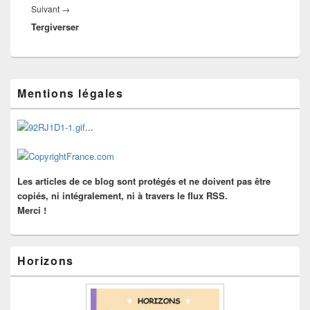
Article
Suivant
→
Tergiverser
suivant :
Zone
Mentions légales
principale
de
widget
...
pour
la
barre
latérale
Les articles de ce blog sont protégés et ne doivent pas être
copiés, ni intégralement, ni à travers le flux RSS.
Merci !
Horizons