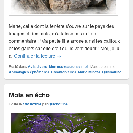
Marie, celle dont la fenêtre s’ouvre sur le pays des
images et des mots, m’a laissé ceux-ci en
commentaire : “Ma petite fille arrose ainsi les cailloux
et les galets car elle croit qu’ils vont fleurir!” Moi, je lui
Quand les cailloux fleurissent…
ai
Continuer la lecture
→
Posté dans
Avis divers
,
Mon nouveau chez moi
|
Marqué comme
Anthologies éphémères
,
Commentaires
,
Marie Minoza
,
Quichottine
Mots en écho
Posté le
19/10/2014
par
Quichottine