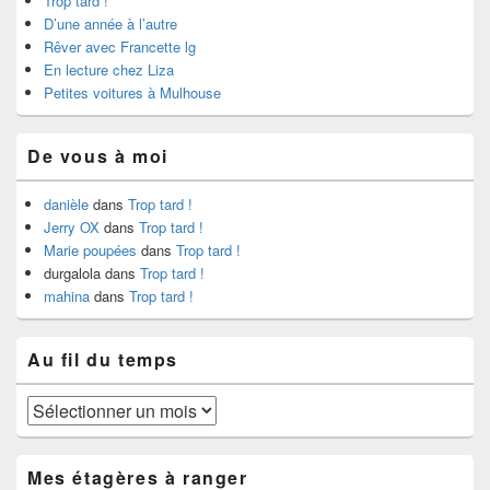
Trop tard !
D’une année à l’autre
Rêver avec Francette lg
En lecture chez Liza
Petites voitures à Mulhouse
De vous à moi
danièle
dans
Trop tard !
Jerry OX
dans
Trop tard !
Marie poupées
dans
Trop tard !
durgalola
dans
Trop tard !
mahina
dans
Trop tard !
Au fil du temps
Au
fil
du
temps
Mes étagères à ranger