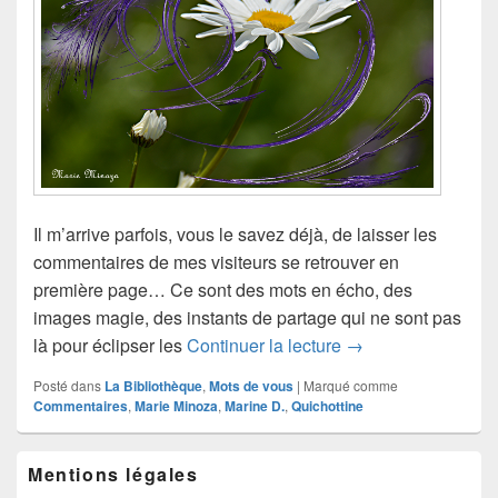
Il m’arrive parfois, vous le savez déjà, de laisser les
commentaires de mes visiteurs se retrouver en
première page… Ce sont des mots en écho, des
images magie, des instants de partage qui ne sont pas
Mots en écho
là pour éclipser les
Continuer la lecture
→
Posté dans
La Bibliothèque
,
Mots de vous
|
Marqué comme
Commentaires
,
Marie Minoza
,
Marine D.
,
Quichottine
Zone
Mentions légales
principale