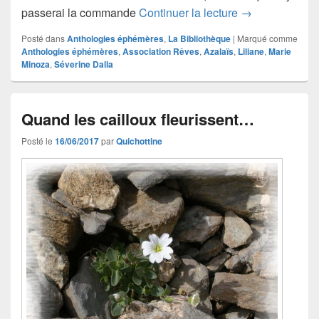
Voyage, un très
passerai la commande
Continuer la lecture
→
Posté dans
Anthologies éphémères
,
La Bibliothèque
|
Marqué comme
Anthologies éphémères
,
Association Rêves
,
Azalaïs
,
Liliane
,
Marie
Minoza
,
Séverine Dalla
Quand les cailloux fleurissent…
Posté le
16/06/2017
par
Quichottine