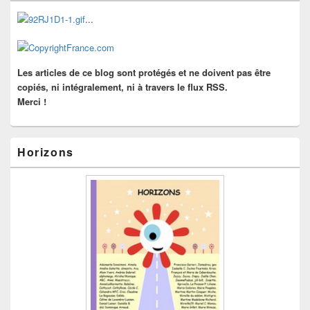
de
widget
...
pour
la
barre
latérale
Les articles de ce blog sont protégés et ne doivent pas être
copiés, ni intégralement, ni à travers le flux RSS.
Merci !
Horizons