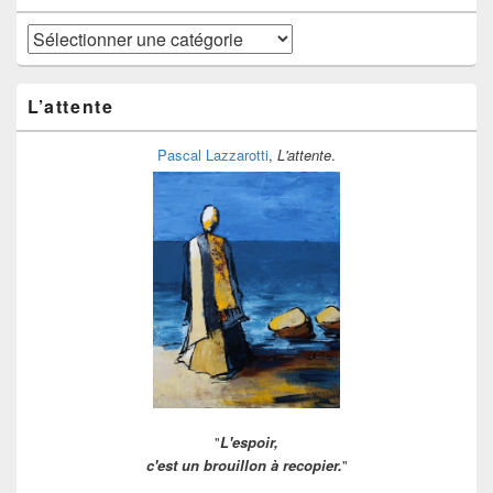
Mes
étagères
à
ranger
L’attente
Pascal Lazzarotti
,
L'attente
.
"
L'espoir,
c'est un brouillon à recopier.
"