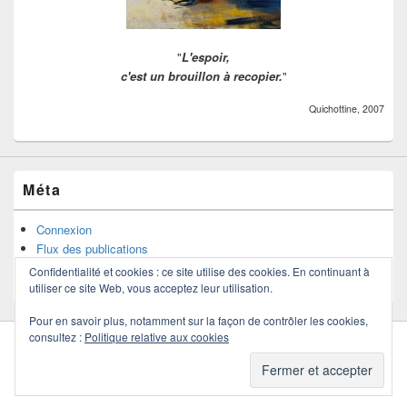
"
L'espoir,
c'est un brouillon à recopier.
"
Quichottine, 2007
Méta
Connexion
Flux des publications
Flux des commentaires
Confidentialité et cookies : ce site utilise des cookies. En continuant à
Site de WordPress-FR
utiliser ce site Web, vous acceptez leur utilisation.
Pour en savoir plus, notamment sur la façon de contrôler les cookies,
consultez :
Politique relative aux cookies
Copyright © 2026
Quichottine
. Tous droits réservés.
Politique de confidentialité
Thème : Catch Box par
Thèmes Catch