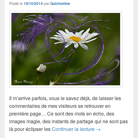
Posté le
19/10/2014
par
Quichottine
Il m’arrive parfois, vous le savez déjà, de laisser les
commentaires de mes visiteurs se retrouver en
première page… Ce sont des mots en écho, des
images magie, des instants de partage qui ne sont pas
Mots en écho
là pour éclipser les
Continuer la lecture
→