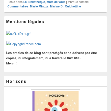
Posté dans
La Bibliothèque
,
Mots de vous
|
Marqué comme
Commentaires
,
Marie Minoza
,
Marine D.
,
Quichottine
Zone
Mentions légales
principale
de
widget
...
pour
la
barre
latérale
Les articles de ce blog sont protégés et ne doivent pas être
copiés, ni intégralement, ni à travers le flux RSS.
Merci !
Horizons