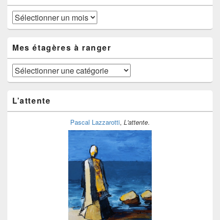
Au
fil
du
temps
Mes étagères à ranger
Mes
étagères
à
ranger
L’attente
Pascal Lazzarotti
,
L'attente
.