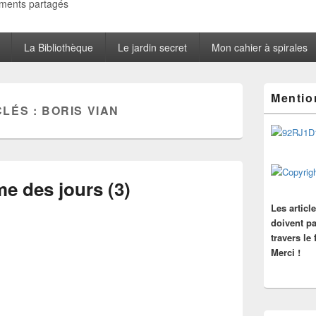
oments partagés
La Bibliothèque
Le jardin secret
Mon cahier à spirales
Zone
Mentio
principale
CLÉS :
BORIS VIAN
de
widget
pour
la
barre
latérale
me des jours (3)
Les articl
doivent pa
travers le
Merci !