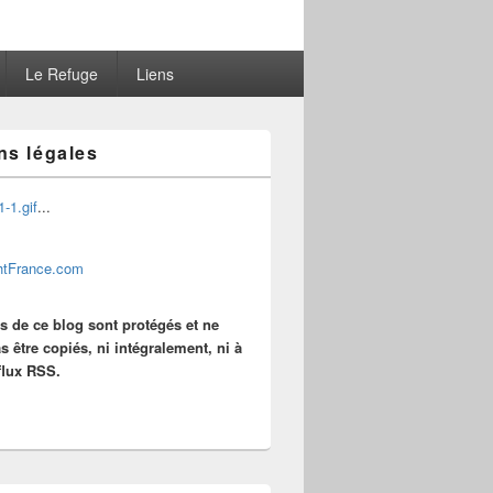
Le Refuge
Liens
ns légales
...
es de ce blog sont protégés et ne
s être copiés, ni intégralement, ni à
 flux RSS.