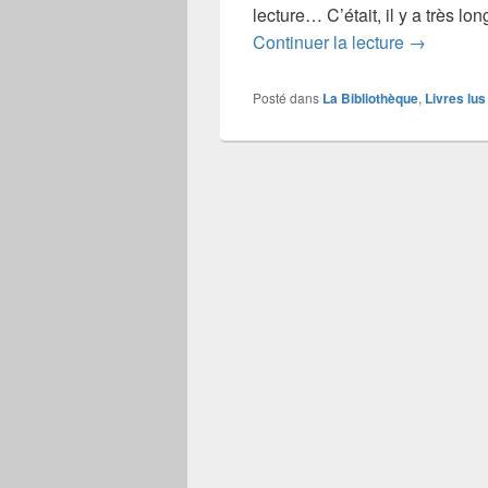
lecture… C’était, il y a très l
Boris Vian
Continuer la lecture
→
Posté dans
La Bibliothèque
,
Livres lus