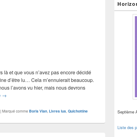
Horizo
rs là et que vous n’avez pas encore décidé
peine d’être lu… Cela m’ennuierait beaucoup.
ous l’avons vu hier, mais nous devrons
Boris Vian, L’écume des jours (3)
e
→
|
Marqué comme
Boris Vian
,
Livres lus
,
Quichottine
Septième 
Liste des p