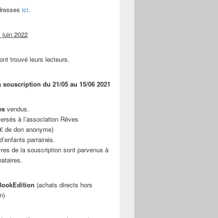
adresses
ici
.
 juin 2022
ont trouvé leurs lecteurs.
a souscription du 21/05 au 15/06 2021
es
vendus.
ersés à l’association Rêves
 € de don anonyme)
d’enfants parrainés.
vres de la souscription sont parvenus à
nataires.
ookEdition
(achats directs hors
n)