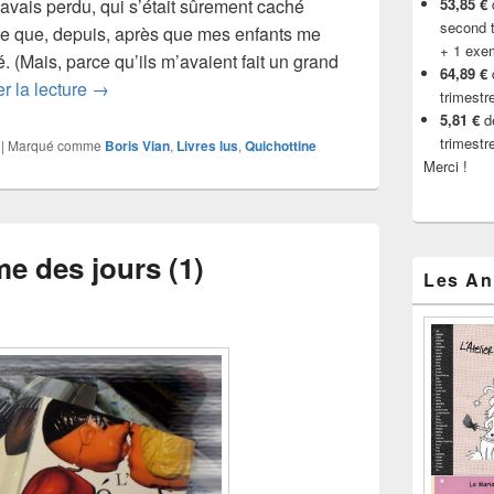
avais perdu, qui s’était sûrement caché
53,85 €
d
second t
rce que, depuis, après que mes enfants me
+ 1 exe
vé. (Mais, parce qu’ils m’avaient fait un grand
64,89 €
Boris Vian, L’écume des jours (2)
r la lecture
→
trimestr
5,81 €
de
trimestr
|
Marqué comme
Boris Vian
,
Livres lus
,
Quichottine
Merci !
me des jours (1)
Les An