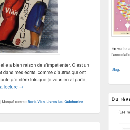
En vente 
l’associat
le a bien raison de s’impatienter. C’est un
Blog
.
nt dans mes écrits, comme d’autres qui ont
ute première fois que je vous en ai parlé,
Boris Vian, L’écume des jours (1)
la lecture
→
Du rêve
|
Marqué comme
Boris Vian
,
Livres lus
,
Quichottine
(Les m