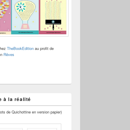
chez
TheBookEdition
au profit de
ion
Rêves
 à la réalité
ots de Quichottine en version papier)