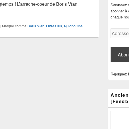
ongtemps ! L’arrache-coeur de Boris Vian,
Saisissez 
, L’arrache-cœur
abonner à c
chaque nouv
|
Marqué comme
Boris Vian
,
Livres lus
,
Quichottine
Adresse
e-
mail
Abon
Rejoignez 
Ancien
[Feedb