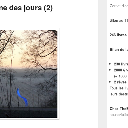
me des jours (2)
Carnet d’
Bilan au 11
246 livres
Bilan de l
230 livr
2000 €
v
(+ 1000
2 rêves
Tous les li
leurs desti
Chez TheB
souscriptio