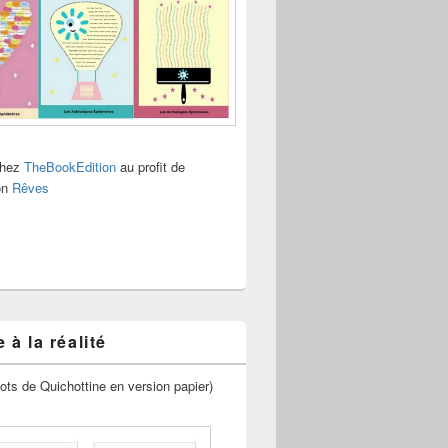
chez
TheBookEdition
au profit de
ion
Rêves
 à la réalité
ots de Quichottine en version papier)