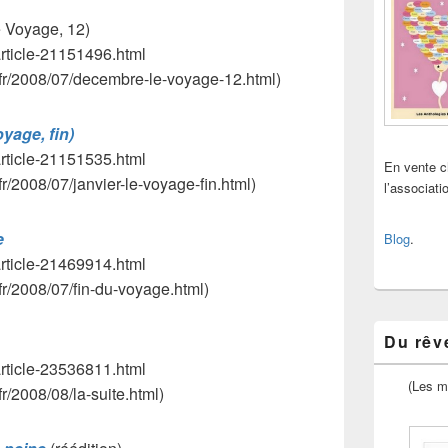
 Voyage, 12)
/article-21151496.html
t.fr/2008/07/decembre-le-voyage-12.html)
yage, fin)
/article-21151535.html
En vente 
fr/2008/07/janvier-le-voyage-fin.html)
l’associat
e
Blog
.
/article-21469914.html
fr/2008/07/fin-du-voyage.html)
Du rêve
/article-23536811.html
(Les m
fr/2008/08/la-suite.html)