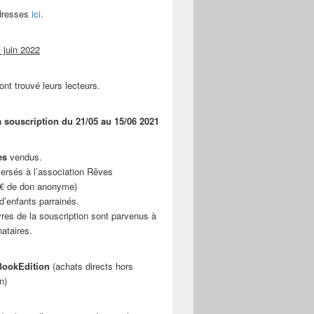
adresses
ici
.
 juin 2022
ont trouvé leurs lecteurs.
a souscription du 21/05 au 15/06 2021
es
vendus.
ersés à l’association Rêves
 € de don anonyme)
d’enfants parrainés.
vres de la souscription sont parvenus à
nataires.
ookEdition
(achats directs hors
n)