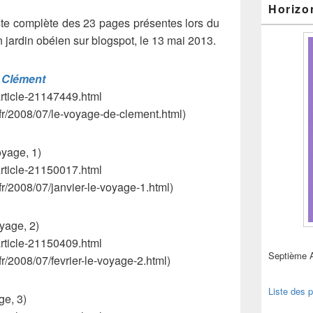
Horizo
iste complète des 23 pages présentes lors du
ardin obéien sur blogspot, le 13 mai 2013.
 Clément
/article-21147449.html
.fr/2008/07/le-voyage-de-clement.html)
yage, 1)
/article-21150017.html
fr/2008/07/janvier-le-voyage-1.html)
yage, 2)
/article-21150409.html
Septième 
fr/2008/07/fevrier-le-voyage-2.html)
Liste des p
ge, 3)