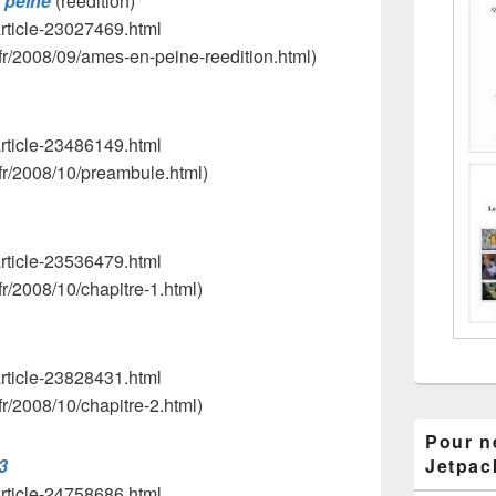
 peine
(réédition)
/article-23027469.html
.fr/2008/09/ames-en-peine-reedition.html)
/article-23486149.html
.fr/2008/10/preambule.html)
/article-23536479.html
fr/2008/10/chapitre-1.html)
/article-23828431.html
fr/2008/10/chapitre-2.html)
Pour ne
3
Jetpac
/article-24758686.html