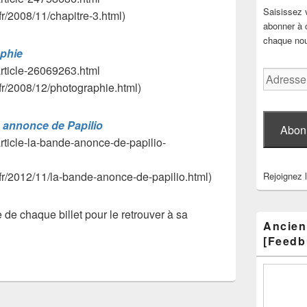
Saisissez 
fr/2008/11/chapitre-3.html)
abonner à c
chaque nouv
phie
/article-26069263.html
Adresse
.fr/2008/12/photographie.html)
e-
mail
 annonce de Papilio
Abon
/article-la-bande-anonce-de-papilio-
.fr/2012/11/la-bande-anonce-de-papilio.html)
Rejoignez 
itre de chaque billet pour le retrouver à sa
Ancien
[Feedb