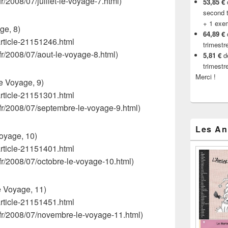
fr/2008/07/juillet-le-voyage-7.html)
53,85 €
d
second t
+ 1 exe
ge, 8)
64,89 €
/article-21151246.html
trimestr
.fr/2008/07/aout-le-voyage-8.html)
5,81 €
de
trimestr
Merci !
e Voyage, 9)
/article-21151301.html
.fr/2008/07/septembre-le-voyage-9.html)
Les An
oyage, 10)
/article-21151401.html
.fr/2008/07/octobre-le-voyage-10.html)
 Voyage, 11)
/article-21151451.html
t.fr/2008/07/novembre-le-voyage-11.html)