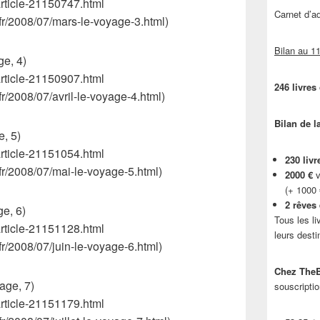
/article-21150747.html
Carnet d’
.fr/2008/07/mars-le-voyage-3.html)
Bilan au 11
e, 4)
/article-21150907.html
246 livres
fr/2008/07/avril-le-voyage-4.html)
Bilan de l
, 5)
/article-21151054.html
230 livr
.fr/2008/07/mai-le-voyage-5.html)
2000 €
v
(+ 1000
2 rêves
e, 6)
Tous les li
/article-21151128.html
leurs desti
fr/2008/07/juin-le-voyage-6.html)
Chez TheB
age, 7)
souscriptio
/article-21151179.html