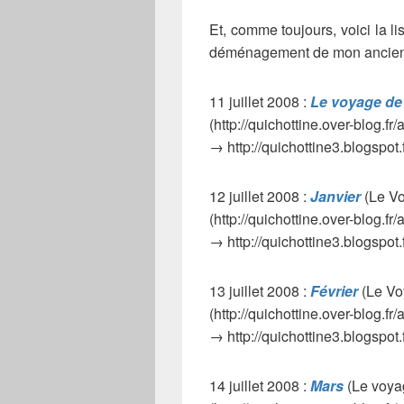
Et, comme toujours, voici la l
déménagement de mon ancien j
11 juillet 2008 :
Le voyage de
(http://quichottine.over-blog.fr
→ http://quichottine3.blogspot
12 juillet 2008 :
Janvier
(Le Vo
(http://quichottine.over-blog.fr
→ http://quichottine3.blogspot.
13 juillet 2008 :
Février
(Le Vo
(http://quichottine.over-blog.fr
→ http://quichottine3.blogspot.
14 juillet 2008 :
Mars
(Le voya