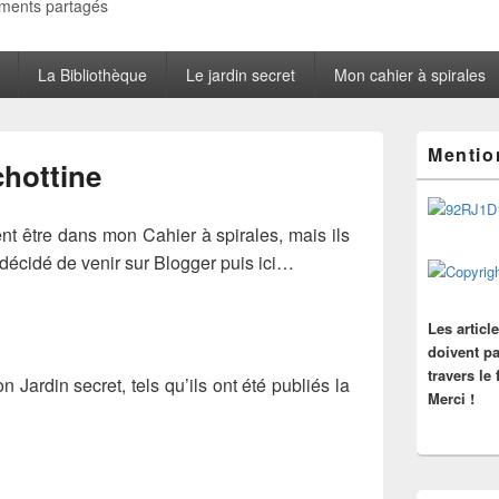
oments partagés
La Bibliothèque
Le jardin secret
Mon cahier à spirales
Zone
Mentio
principale
chottine
de
widget
pour
nt être dans mon Cahier à spirales, mais ils
la
 décidé de venir sur Blogger puis ici…
barre
latérale
Les articl
doivent pa
travers le
n Jardin secret, tels qu’ils ont été publiés la
Merci !