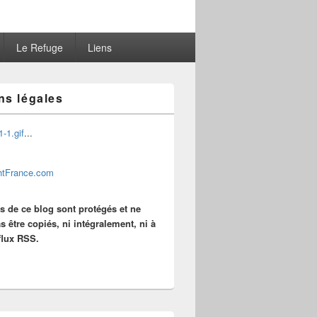
Le Refuge
Liens
ns légales
...
es de ce blog sont protégés et ne
s être copiés, ni intégralement, ni à
 flux RSS.