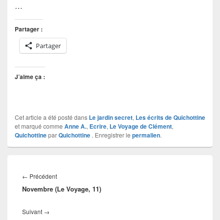
…
Partager :
Partager
J’aime ça :
Cet article a été posté dans
Le jardin secret
,
Les écrits de Quichottine
et marqué comme
Anne A.
,
Ecrire
,
Le Voyage de Clément
,
Quichottine
par
Quichottine
. Enregistrer le
permalien
.
Navigation
de
Article
←
Précédent
l’article
Novembre (Le Voyage, 11)
précédent :
Article
Suivant
→