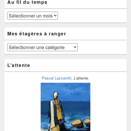
Au fil du temps
Au
fil
du
temps
Mes étagères à ranger
Mes
étagères
à
ranger
L’attente
Pascal Lazzarotti
,
L'attente
.