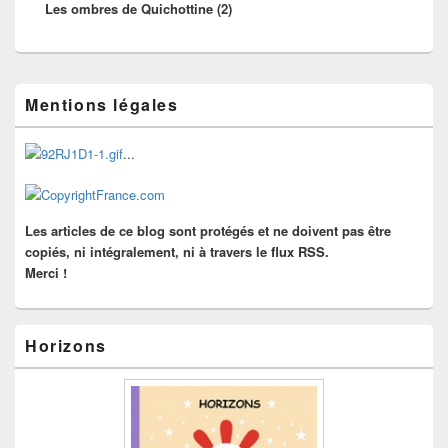
Les ombres de Quichottine (2)
suivant :
Zone
Mentions légales
principale
de
widget
...
pour
la
barre
latérale
Les articles de ce blog sont protégés et ne doivent pas être
copiés, ni intégralement, ni à travers le flux RSS.
Merci !
Horizons