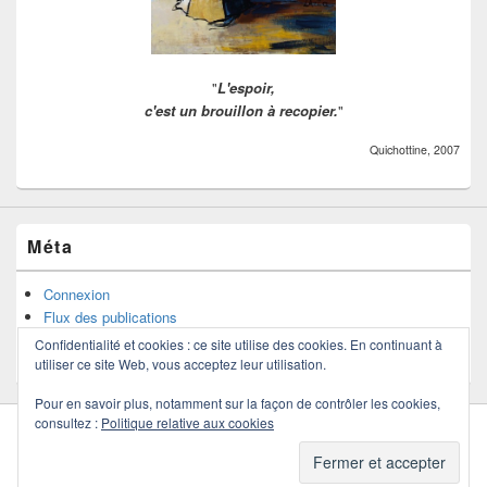
"
L'espoir,
c'est un brouillon à recopier.
"
Quichottine, 2007
Méta
Connexion
Flux des publications
Flux des commentaires
Confidentialité et cookies : ce site utilise des cookies. En continuant à
Site de WordPress-FR
utiliser ce site Web, vous acceptez leur utilisation.
Pour en savoir plus, notamment sur la façon de contrôler les cookies,
consultez :
Politique relative aux cookies
Copyright © 2026
Quichottine
. Tous droits réservés.
Politique de confidentialité
Thème : Catch Box par
Thèmes Catch