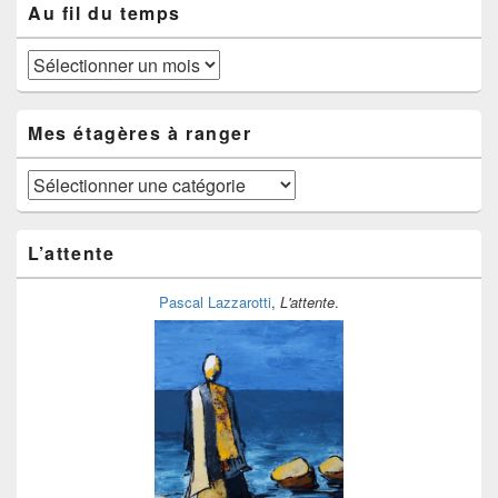
Au fil du temps
Au
fil
du
temps
Mes étagères à ranger
Mes
étagères
à
ranger
L’attente
Pascal Lazzarotti
,
L'attente
.