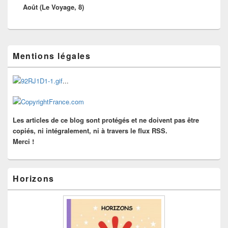
Août (Le Voyage, 8)
suivant :
Zone
Mentions légales
principale
de
widget
...
pour
la
barre
latérale
Les articles de ce blog sont protégés et ne doivent pas être
copiés, ni intégralement, ni à travers le flux RSS.
Merci !
Horizons