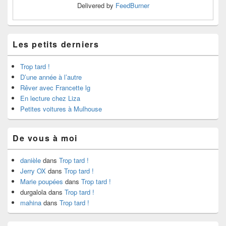
Delivered by
FeedBurner
Les petits derniers
Trop tard !
D’une année à l’autre
Rêver avec Francette lg
En lecture chez Liza
Petites voitures à Mulhouse
De vous à moi
danièle
dans
Trop tard !
Jerry OX
dans
Trop tard !
Marie poupées
dans
Trop tard !
durgalola
dans
Trop tard !
mahina
dans
Trop tard !