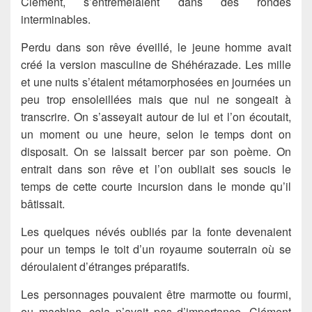
Clément, s’entremêlaient dans des rondes
interminables.
Perdu dans son rêve éveillé, le jeune homme avait
créé la version masculine de Shéhérazade. Les mille
et une nuits s’étaient métamorphosées en journées un
peu trop ensoleillées mais que nul ne songeait à
transcrire. On s’asseyait autour de lui et l’on écoutait,
un moment ou une heure, selon le temps dont on
disposait. On se laissait bercer par son poème. On
entrait dans son rêve et l’on oubliait ses soucis le
temps de cette courte incursion dans le monde qu’il
bâtissait.
Les quelques névés oubliés par la fonte devenaient
pour un temps le toit d’un royaume souterrain où se
déroulaient d’étranges préparatifs.
Les personnages pouvaient être marmotte ou fourmi,
ou machine, cela n’avait pas d’importance. Clément