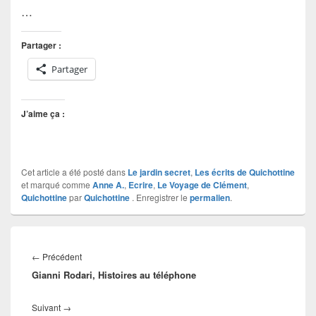
…
Partager :
Partager
J’aime ça :
Cet article a été posté dans
Le jardin secret
,
Les écrits de Quichottine
et marqué comme
Anne A.
,
Ecrire
,
Le Voyage de Clément
,
Quichottine
par
Quichottine
. Enregistrer le
permalien
.
Navigation
de
Article
←
Précédent
l’article
Gianni Rodari, Histoires au téléphone
précédent :
Article
Suivant
→