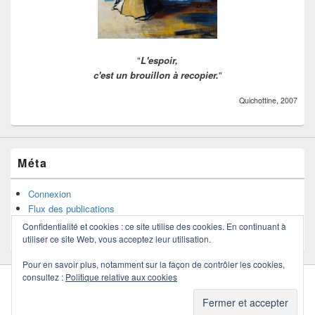
"
L'espoir,
c'est un brouillon à recopier.
"
Quichottine, 2007
Méta
Connexion
Flux des publications
Flux des commentaires
Confidentialité et cookies : ce site utilise des cookies. En continuant à
Site de WordPress-FR
utiliser ce site Web, vous acceptez leur utilisation.
Pour en savoir plus, notamment sur la façon de contrôler les cookies,
consultez :
Politique relative aux cookies
Copyright © 2026
Quichottine
. Tous droits réservés.
Politique de confidentialité
Thème : Catch Box par
Thèmes Catch