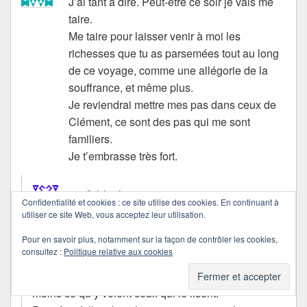
J’ai tant à dire. Peut-être ce soir je vais me
taire.
Me taire pour laisser venir à moi les
richesses que tu as parsemées tout au long
de ce voyage, comme une allégorie de la
souffrance, et même plus.
Je reviendrai mettre mes pas dans ceux de
Clément, ce sont des pas qui me sont
familiers.
Je t’embrasse très fort.
Quichottine
Confidentialité et cookies : ce site utilise des cookies. En continuant à
dans
31/08/2008 à 03:53
a dit :
utiliser ce site Web, vous acceptez leur utilisation.
Pour en savoir plus, notamment sur la façon de contrôler les cookies,
Merci, Polly.
consultez :
Politique relative aux cookies
Je ne sais ce que j’ai mis dans ce voyage, ou du
moins ce qu’y voient ceux qui le lisent.