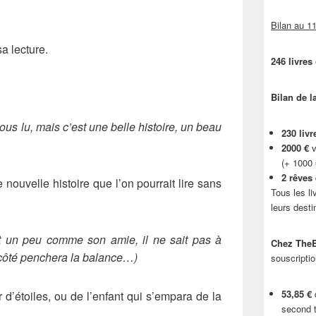
Bilan au 11
sa lecture.
246 livres
Bilan de l
tous lu, mais c’est une belle histoire, un beau
230 livr
2000 €
v
(+ 1000
2 rêves
nouvelle histoire que l’on pourrait lire sans
Tous les li
leurs desti
est un peu comme son amie, il ne sait pas à
Chez TheB
l côté penchera la balance…)
souscriptio
53,85 €
d
r d’étoiles, ou de l’enfant qui s’empara de la
second t