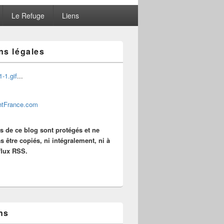
Le Refuge
Liens
ns légales
...
es de ce blog sont protégés et ne
s être copiés, ni intégralement, ni à
 flux RSS.
ns