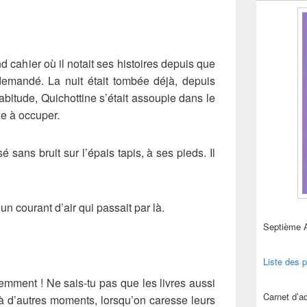
nd cahier où il notait ses histoires depuis que
t demandé. La nuit était tombée déjà, depuis
bitude, Quichottine s’était assoupie dans le
le à occuper.
ssé sans bruit sur l’épais tapis, à ses pieds. Il
n courant d’air qui passait par là.
Septième 
Liste des p
emment ! Ne sais-tu pas que les livres aussi
Carnet d’
 à d’autres moments, lorsqu’on caresse leurs