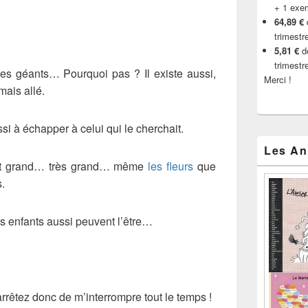
+ 1 exe
64,89 €
trimestr
5,81 €
de
trimestr
es géants… Pourquoi pas ? Il existe aussi,
Merci !
mais allé.
si à échapper à celui qui le cherchait.
Les An
t est grand… très grand… même
les fleurs
que
s.
 enfants aussi peuvent l’être…
rêtez donc de m’interrompre tout le temps !