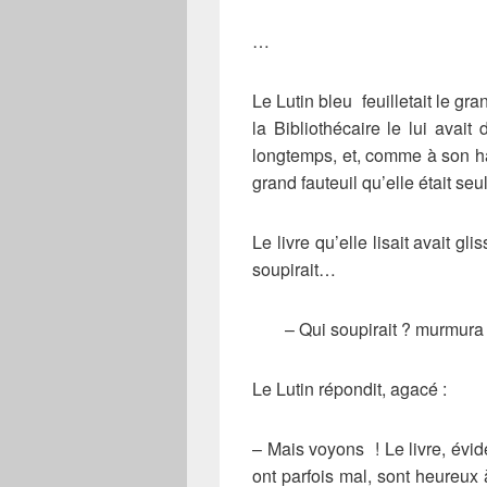
…
Le Lutin bleu feuilletait le gra
la Bibliothécaire le lui avai
longtemps, et, comme à son ha
grand fauteuil qu’elle était seu
Le livre qu’elle lisait avait gli
soupirait…
– Qui soupirait ? murmura u
Le Lutin répondit, agacé :
– Mais voyons ! Le livre, évid
ont parfois mal, sont heureux