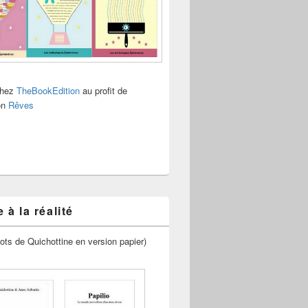
chez
TheBookEdition
au profit de
ion
Rêves
 à la réalité
ots de Quichottine en version papier)