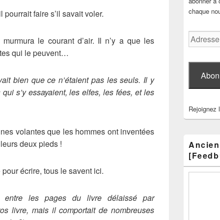
abonner à c
chaque nouv
l pourrait faire s’il savait voler.
Adresse
 murmura le courant d’air. Il n’y a que les
e-
tes qui le peuvent…
mail
Abon
ait bien que ce n’étaient pas les seuls. Il y
ui s’y essayaient, les elfes, les fées, et les
Rejoignez 
hines volantes que les hommes ont inventées
 leurs deux pieds !
Ancien
[Feedb
pour écrire, tous le savent ici.
a entre les pages du livre délaissé par
gros livre, mais il comportait de nombreuses