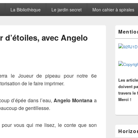
La Bibliothèque
Le jardin secret
Mon cahier à spirales
Zone
Mentio
principale
r d’étoiles, avec Angelo
de
widget
pour
la
barre
latérale
erra le Joueur de pipeau pour notre 6e
Les articl
torisation de le faire imprimer.
doivent pa
travers le
Merci !
 coup d’épée dans l’eau,
Angelo Montana
a
aucoup de gentillesse.
t pour vous qui me lisez, le conte que son
Horizo