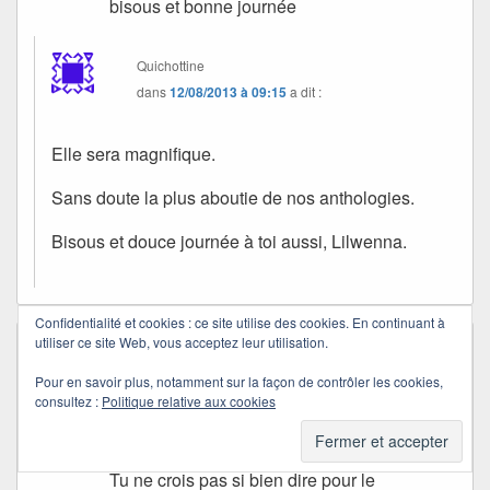
bisous et bonne journée
Quichottine
dans
12/08/2013 à 09:15
a dit :
Elle sera magnifique.
Sans doute la plus aboutie de nos anthologies.
Bisous et douce journée à toi aussi, Lilwenna.
Confidentialité et cookies : ce site utilise des cookies. En continuant à
utiliser ce site Web, vous acceptez leur utilisation.
nettoue
dans
22/07/2013 à 14:21
a dit :
Voilà une manière d’apprendre le calcul fort
Pour en savoir plus, notamment sur la façon de contrôler les cookies,
consultez :
Politique relative aux cookies
original, Quichottine est passée par là !
Bisous ma douce
Tu ne crois pas si bien dire pour le