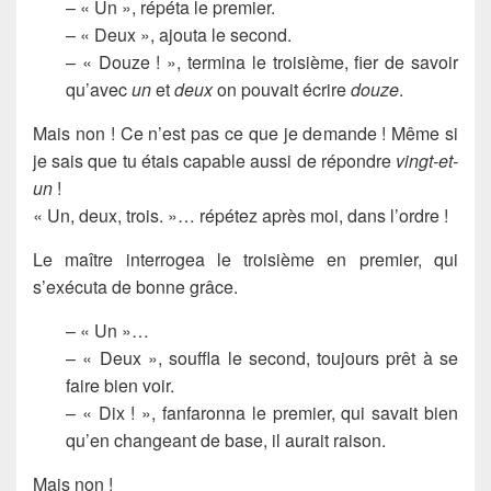
– « Un », répéta le premier.
– « Deux », ajouta le second.
– « Douze ! », termina le troisième, fier de savoir
qu’avec
un
et
deux
on pouvait écrire
douze
.
Mais non ! Ce n’est pas ce que je demande ! Même si
je sais que tu étais capable aussi de répondre
vingt-et-
un
!
« Un, deux, trois. »… répétez après moi, dans l’ordre !
Le maître interrogea le troisième en premier, qui
s’exécuta de bonne grâce.
– « Un »…
– « Deux », souffla le second, toujours prêt à se
faire bien voir.
– « Dix ! », fanfaronna le premier, qui savait bien
qu’en changeant de base, il aurait raison.
Mais non !