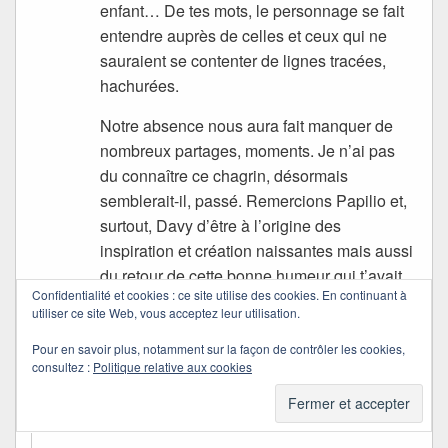
enfant… De tes mots, le personnage se fait
entendre auprès de celles et ceux qui ne
sauraient se contenter de lignes tracées,
hachurées.
Notre absence nous aura fait manquer de
nombreux partages, moments. Je n’ai pas
du connaître ce chagrin, désormais
semblerait-il, passé. Remercions Papilio et,
surtout, Davy d’être à l’origine des
inspiration et création naissantes mais aussi
du retour de cette bonne humeur qui t’avait
Confidentialité et cookies : ce site utilise des cookies. En continuant à
alors manquée.
utiliser ce site Web, vous acceptez leur utilisation.
Et aujourd’hui, comment se porte la
Pour en savoir plus, notamment sur la façon de contrôler les cookies,
bibliothécaire?
consultez :
Politique relative aux cookies
Bon mardi, Quichottine.