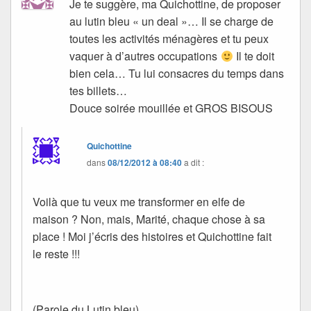
Je te suggère, ma Quichottine, de proposer
au lutin bleu « un deal »… Il se charge de
toutes les activités ménagères et tu peux
vaquer à d’autres occupations
Il te doit
bien cela… Tu lui consacres du temps dans
tes billets…
Douce soirée mouillée et GROS BISOUS
Quichottine
dans
08/12/2012 à 08:40
a dit :
Voilà que tu veux me transformer en elfe de
maison ? Non, mais, Marité, chaque chose à sa
place ! Moi j’écris des histoires et Quichottine fait
le reste !!!
(Parole du Lutin bleu)