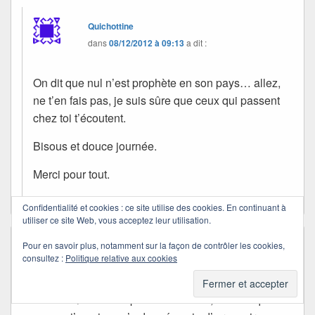
Quichottine
dans
08/12/2012 à 09:13
a dit :
On dit que nul n’est prophète en son pays… allez,
ne t’en fais pas, je suis sûre que ceux qui passent
chez toi t’écoutent.
Bisous et douce journée.
Merci pour tout.
Confidentialité et cookies : ce site utilise des cookies. En continuant à
utiliser ce site Web, vous acceptez leur utilisation.
Pour en savoir plus, notamment sur la façon de contrôler les cookies,
lasidonie
dans
07/12/2012 à 20:07
a dit :
consultez :
Politique relative aux cookies
Pour moi pas de critique, car je pénètre dans
le monde magique du lutin bleu et
Quichottine pour la 1ere fois,mais ce que