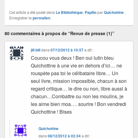
Cet article a été posté dans
La Bibliothèque
,
Papilio
par
Quichottine
.
Enregistrer le
permalien
.
80 commentaires à propos de “Revue de presse (1)”
jill bill
dans
07/12/2012 à 10:57
a dit :
Coucou vous deux ! Ben oui lutin bleu
Quichottine à une vie en dehors d’ici… ne
rouspète pas toi le célibataire libre… Un
seul livre, mission impossible, chacun à son
regard critique… le dire ou non, libre aussi à
chacun…Combattre ou non les moulins, je
les aime bien moa…. sourire ! Bon vendredi
Quichottine ! Bises
Quichottine
dans
08/12/2012 à 02:34
a dit :