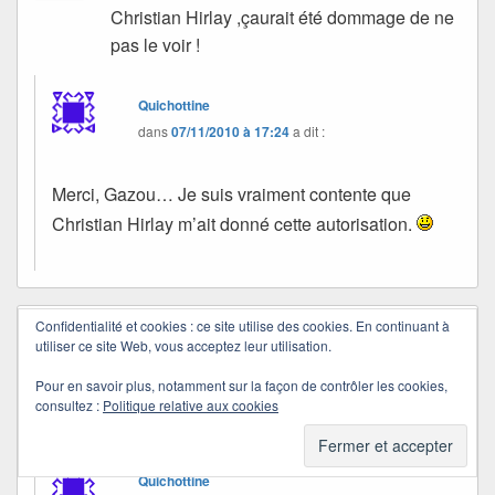
Christian Hirlay ,çaurait été dommage de ne
pas le voir !
Quichottine
dans
07/11/2010 à 17:24
a dit :
Merci, Gazou… Je suis vraiment contente que
Christian Hirlay m’ait donné cette autorisation.
Confidentialité et cookies : ce site utilise des cookies. En continuant à
Martine
dans
07/11/2010 à 07:20
a dit :
utiliser ce site Web, vous acceptez leur utilisation.
J’ai répondu à ton commentaire sur mon
Pour en savoir plus, notamment sur la façon de contrôler les cookies,
dernier billet. Bon dimanche. Bises
consultez :
Politique relative aux cookies
Quichottine.
Quichottine