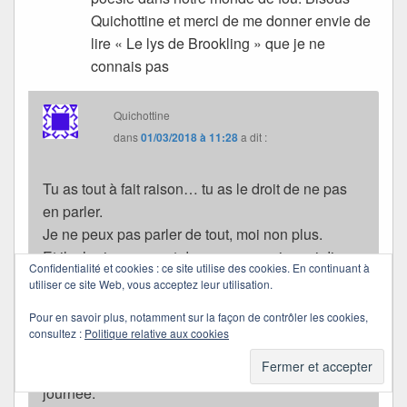
Quichottine et merci de me donner envie de
lire « Le lys de Brookling » que je ne
connais pas
Quichottine
dans
01/03/2018 à 11:28
a dit :
Tu as tout à fait raison… tu as le droit de ne pas
en parler.
Je ne peux pas parler de tout, moi non plus.
Et il m’arrive souvent de ne pas savoir quoi dire
Confidentialité et cookies : ce site utilise des cookies. En continuant à
devant telle ou telle page que je lis.
utiliser ce site Web, vous acceptez leur utilisation.
Je me doutais bien que
Le Petit Prince
devait être
Pour en savoir plus, notamment sur la façon de contrôler les cookies,
parmi tes livres préférés… j’en suis infiniment
consultez :
Politique relative aux cookies
heureuse.
Merci pour ce partage, Manou. Passe une douce
journée.