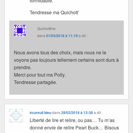
formidable.
Tendresse ma Quichott’
Quichottine
dans
01/03/2018 à 11:19
a dit :
Nous avons tous des choix, mais nous ne le
voyons pas toujours tellement certains sont durs à
prendre.
Merci pour tout ma Polly.
Tendresse partagée.
écureuil bleu
dans
28/02/2018 à 13:38
a dit :
Liberté de lire et relire, ou pas… Tu m’as
donné envie de relire Pearl Buck… Bisous