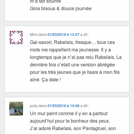
m’a fait sourire
Gros bisous & douce journée
Mimi
dans
01/03/2018 à 13:57
a dit :
Gai-savoir, Rabelais, fresque… tous ces
mots me rappellent ma jeunesse. Il y a
longtemps que je n’ai pas relu Rabelais. La
dernière fois c’etait une version abrégée
pour les très jeunes que je lisais à mon fils
aîné. Ça date !
polly
dans
01/03/2018 à 14:06
a dit :
Un mur peint comme il y en a partout
aujourd’hui pour le bonheur des yeux.
J’ai adoré Rabelais, son Pantagruel, son