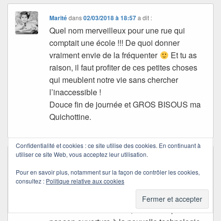
Marité
dans
02/03/2018 à 18:57
a dit :
Quel nom merveilleux pour une rue qui
comptait une école !!! De quoi donner
vraiment envie de la fréquenter
Et tu as
raison, il faut profiter de ces petites choses
qui meublent notre vie sans chercher
l’inaccessible !
Douce fin de journée et GROS BISOUS ma
Quichottine.
Confidentialité et cookies : ce site utilise des cookies. En continuant à
utiliser ce site Web, vous acceptez leur utilisation.
Alrisha/Monique
dans
02/03/2018 à 19:18
a dit :
Tous les jours, on apprend quelque chose et
Pour en savoir plus, notamment sur la façon de contrôler les cookies,
consultez :
Politique relative aux cookies
je ne me lasse pas de ces petits « plus ».
Même ma petite fille Océane qui va avoir 11
ans ce mercredi 7 mars, me sidère parfois