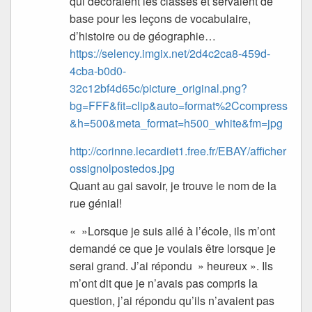
qui décoraient les classes et servaient de
base pour les leçons de vocabulaire,
d’histoire ou de géographie…
https://selency.imgix.net/2d4c2ca8-459d-
4cba-b0d0-
32c12bf4d65c/picture_original.png?
bg=FFF&fit=clip&auto=format%2Ccompress
&h=500&meta_format=h500_white&fm=jpg
http://corinne.lecardiet1.free.fr/EBAY/afficher
ossignolpostedos.jpg
Quant au gai savoir, je trouve le nom de la
rue génial!
« »Lorsque je suis allé à l’école, ils m’ont
demandé ce que je voulais être lorsque je
serai grand. J’ai répondu » heureux ». Ils
m’ont dit que je n’avais pas compris la
question, j’ai répondu qu’ils n’avaient pas