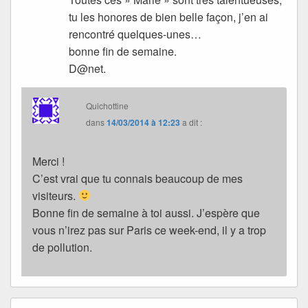
tu les honores de bien belle façon, j’en ai
rencontré quelques-unes…
bonne fin de semaine.
D@net.
Quichottine
dans
14/03/2014 à 12:23
a dit :
Merci !
C’est vrai que tu connais beaucoup de mes
visiteurs.
Bonne fin de semaine à toi aussi. J’espère que
vous n’irez pas sur Paris ce week-end, il y a trop
de pollution.