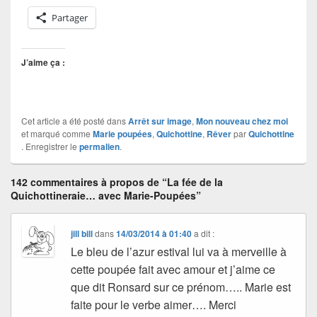
Partager
J’aime ça :
Cet article a été posté dans
Arrêt sur image
,
Mon nouveau chez moi
et marqué comme
Marie poupées
,
Quichottine
,
Rêver
par
Quichottine
. Enregistrer le
permalien
.
142 commentaires à propos de “La fée de la
Quichottineraie… avec Marie-Poupées”
jill bill
dans
14/03/2014 à 01:40
a dit :
Le bleu de l’azur estival lui va à merveille à
cette poupée fait avec amour et j’aime ce
que dit Ronsard sur ce prénom….. Marie est
faite pour le verbe aimer…. Merci