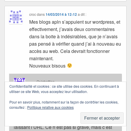
croc
dans
14/03/2014 à 12:12
a dit :
Mes blogs apln s’appuient sur wordpress, et
effectivement, j’avais deux commentaires
dans la boite à indésirables, que je n’avais
pas pensé à vérifier quand j’ai à nouveau eu
accès au web. Cela devrait fonctionner
maintenant.
Nouveaux bisous
Quichottine
Confidentialité et cookies : ce site utilise des cookies. En continuant à
dans
14/03/2014 à 12:36
a dit :
utiliser ce site Web, vous acceptez leur utilisation.
Pour en savoir plus, notamment sur la façon de contrôler les cookies,
Merci d’avoir vérifié.
consultez :
Politique relative aux cookies
Je ne sais pas ce qui s’est passé… mais sur
certains blogs je ne peux pas commenter en
laissant l’URL. Ce n’est pas si grave, mais c’est