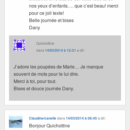
nos yeux d’enfants…. que c’est beau! merci
pour ce joli texte!
Belle journée et bises
Dany
Quichottine
dans
14/03/2014 à 12:21
a dit :
J’adore les poupées de Marie… Je manque
souvent de mots pour le lui dire.
Merci à toi, pour tout.
Bises et douce journée Dany.
Claudine/canelle
dans
14/03/2014 à 08:45
a dit :
Bonjour Quichottine