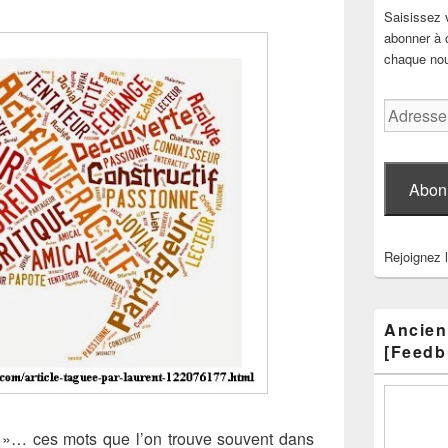
Saisissez 
abonner à c
chaque nouv
Adresse
e-
mail
Abon
Rejoignez 
Ancien
[Feedb
s »… ces mots que l’on trouve souvent dans