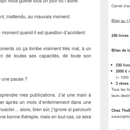
ui nous guette tous un jour ou l’autre.
Carnet d’
ent, inattendu, au mauvais moment.
Bilan au 11
 » moment quand il est question d’accident.
246 livres
moments où ça tombe vraiment très mal, à un
Bilan de l
in de toutes ses capacités, de toute son
230 livr
2000 €
v
(+ 1000
re une pause ?
2 rêves
Tous les li
reprendre mes publications. J’ai une main à
leurs desti
iser après un mois d’enfermement dans une
muscler… alors, bien sûr, j’ignore si parcourir
Chez TheB
ne bonne thérapie, mais en tout cas, ce sera
souscriptio