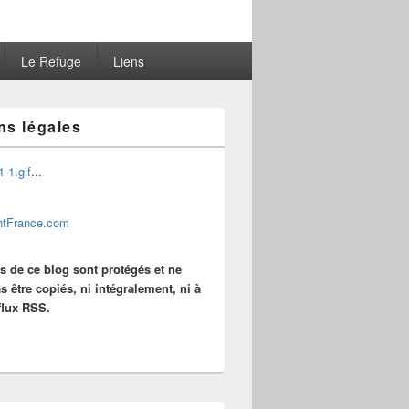
Le Refuge
Liens
ns légales
...
es de ce blog sont protégés et ne
s être copiés, ni intégralement, ni à
 flux RSS.