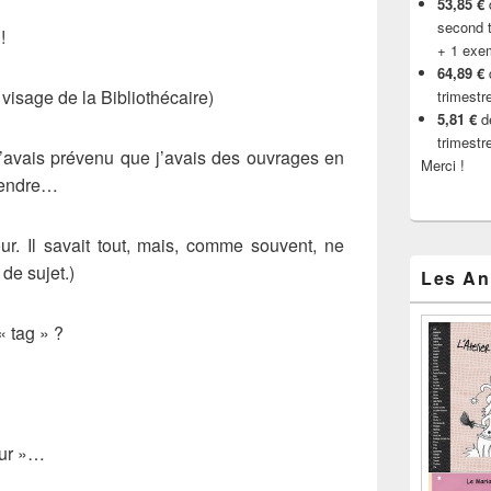
53,85 €
d
second t
!
+ 1 exe
64,89 €
visage de la Bibliothécaire)
trimestr
5,81 €
de
trimestr
 J’avais prévenu que j’avais des ouvrages en
Merci !
ttendre…
our. Il savait tout, mais, comme souvent, ne
r de sujet.)
Les An
« tag » ?
our »…