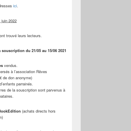
adresses
ici
.
 juin 2022
ont trouvé leurs lecteurs.
a souscription du 21/05 au 15/06 2021
es
vendus.
ersés à l’association Rêves
 € de don anonyme)
d’enfants parrainés.
vres de la souscription sont parvenus à
nataires.
ookEdition
(achats directs hors
n)