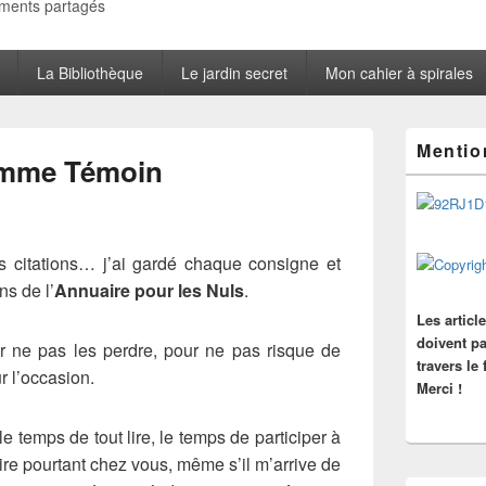
oments partagés
La Bibliothèque
Le jardin secret
Mon cahier à spirales
Zone
Mentio
principale
omme Témoin
de
widget
pour
la
barre
es citations… j’ai gardé chaque consigne et
latérale
ns de l’
Annuaire pour les Nuls
.
Les articl
doivent pa
ur ne pas les perdre, pour ne pas risque de
travers le
r l’occasion.
Merci !
e temps de tout lire, le temps de participer à
lire pourtant chez vous, même s’il m’arrive de