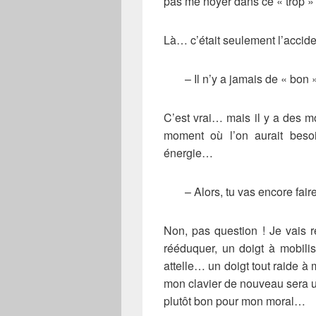
pas me noyer dans ce « trop » q
Là… c’était seulement l’accid
– Il n’y a jamais de « bon
C’est vrai… mais il y a des 
moment où l’on aurait beso
énergie…
– Alors, tu vas encore fai
Non, pas question ! Je vais 
rééduquer, un doigt à mobil
attelle… un doigt tout raide à 
mon clavier de nouveau sera u
plutôt bon pour mon moral…