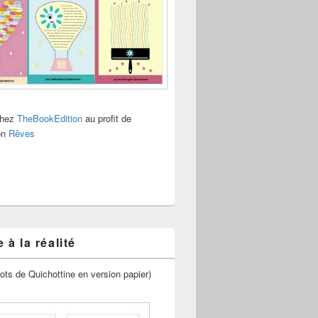
chez
TheBookEdition
au profit de
ion
Rêves
 à la réalité
ots de Quichottine en version papier)