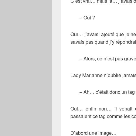
C’est vrai… mais là… j’avais di
– Oui ?
Oui… j’avais ajouté que je ne 
savais pas quand j’y répondr
– Alors, ce n’est pas grave
Lady Marianne n’oublie jamais
– Ah… c’était donc un tag
Oui… enfin non… il venait
passaient ce tag comme les cou
D’abord une image…