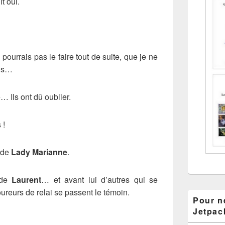
t oui.
pourrais pas le faire tout de suite, que je ne
ais…
… Ils ont dû oublier.
 !
 de
Lady Marianne
.
 de
Laurent
… et avant lui d’autres qui se
reurs de relai se passent le témoin.
Pour ne
Jetpac