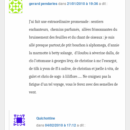
gerard pendaries
dans
21/01/2010 à 19:36
a dit :
J’ai fait une extraordinaire promenade : sentiers
enchanteurs,
chemins parfumés,
allées frissonnantes du
bruissement des feuilles et du chant de oiseaux : je suis
allé presque partout,de ptit bouchon à alphomega, d’annie
la marmotte à betty solange,
d’iloufou à séverine dalla, de
clo l’ottomane à georges lévy, de christine à mc l’escargot,
de tilk à yvon de ff à nolive, de christian et joelle à vita, de
galet et chris de sogo
à liliflore….. Ne craignez pas la
fatigue d’un tel voyage, vous le ferez avec des semelles de
vent.
Quichottine
dans
04/02/2010 à 17:12
a dit :