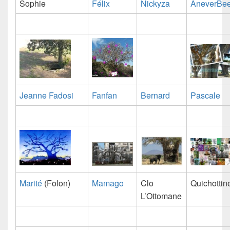
Sophie
Félix
Nickyza
AneverBe
Jeanne Fadosi
Fanfan
Bernard
Pascale
Marité
(Folon)
Mamago
Clo
Quichottin
L’Ottomane