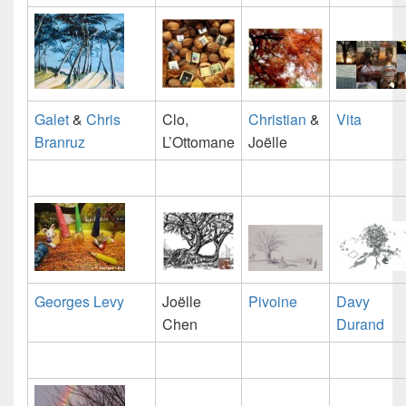
Galet
&
Chris
Clo,
Christian
&
Vita
Branruz
L’Ottomane
Joëlle
Georges Levy
Joëlle
Pivoine
Davy
Chen
Durand