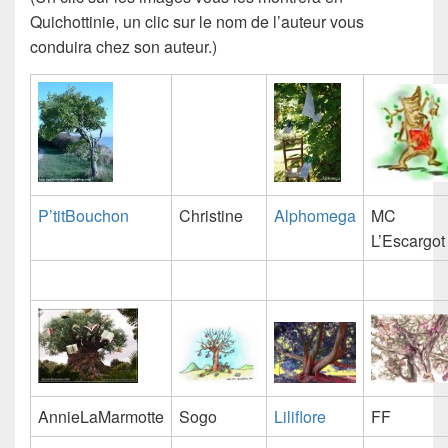
Quichottinie, un clic sur le nom de l’auteur vous
conduira chez son auteur.)
P’titBouchon
Christine
Alphomega
MC
L’Escargot
AnnieLaMarmotte
Sogo
Liliflore
FF