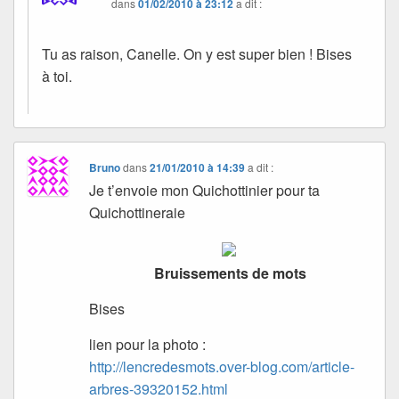
dans
01/02/2010 à 23:12
a dit :
Tu as raison, Canelle. On y est super bien ! Bises
à toi.
Bruno
dans
21/01/2010 à 14:39
a dit :
Je t’envoie mon Quichottinier pour ta
Quichottineraie
Bruissements de mots
Bises
lien pour la photo :
http://lencredesmots.over-blog.com/article-
arbres-39320152.html