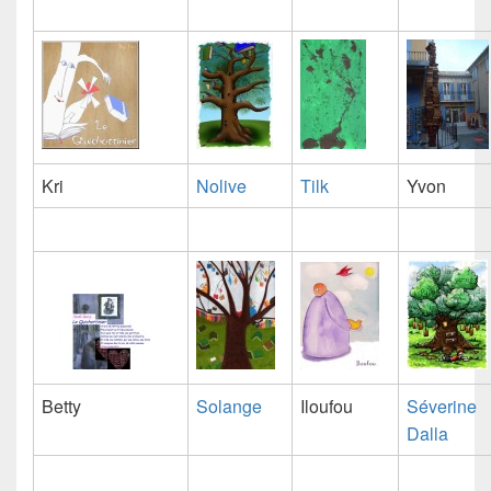
Kri
Nolive
Tilk
Yvon
Betty
Solange
Iloufou
Séverine
Dalla