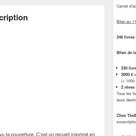
Carnet d’
cription
Bilan au 11
246 livres
Bilan de l
230 livr
2000 €
v
(+ 1000
2 rêves
Tous les li
leurs desti
Chez TheB
souscriptio
 vu la couverture. C’est un recueil imprimé en