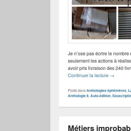
Je n’ose pas écrire le nombre 
seulement les actions à réalise
avoir pris livraison des 240 livr
Souscripti
Continuer la lecture
→
Posté dans
Anthologies éphémères
,
L
Anthologie 6
,
Auto-édition
,
Souscripti
Métiers improbabl