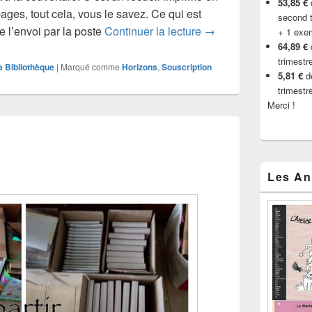
53,85 €
d
pages, tout cela, vous le savez. Ce qui est
second t
Horizons, la souscript
e l’envoi par la poste
Continuer la lecture
→
+ 1 exe
64,89 €
trimestr
a Bibliothèque
|
Marqué comme
Horizons
,
Souscription
5,81 €
de
trimestr
Merci !
Les An