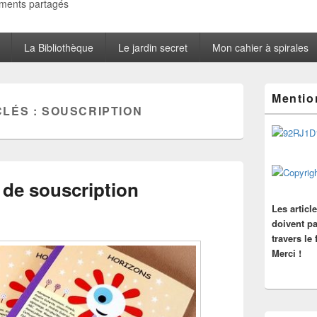
oments partagés
La Bibliothèque
Le jardin secret
Mon cahier à spirales
Zone
Mentio
principale
CLÉS :
SOUSCRIPTION
de
widget
pour
la
barre
latérale
 de souscription
Les articl
doivent pa
travers le
Merci !