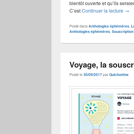
bientôt ouverte et qu’ils seraien
Méti
C’est
Continuer la lecture
→
Posté dans
Anthologies éphémères
,
L
Anthologies éphémères
,
Souscription
Voyage, la souscr
Posté le
30/09/2017
par
Quichottine