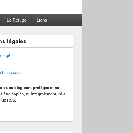
Le Refuge
Liens
ns légales
...
es de ce blog sont protégés et ne
s être copiés, ni intégralement, ni à
 flux RSS.