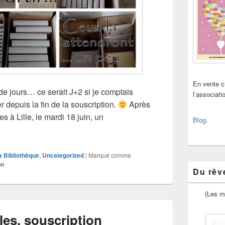
En vente 
de jours… ce serait J+2 si je comptais
l’associat
r depuis la fin de la souscription.
Après
es à Lille, le mardi 18 juin, un
Blog
.
on, J+
a Bibliothèque
,
Uncategorized
|
Marqué comme
on
Du rêve
(Les m
es, souscription