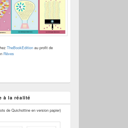
chez
TheBookEdition
au profit de
ion
Rêves
 à la réalité
ots de Quichottine en version papier)