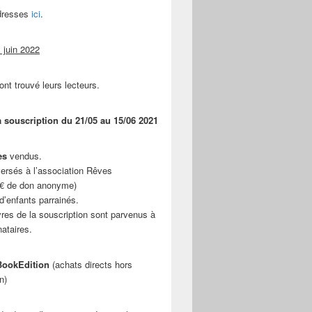
adresses
ici
.
 juin 2022
ont trouvé leurs lecteurs.
a souscription du 21/05 au 15/06 2021
es
vendus.
ersés à l’association Rêves
 € de don anonyme)
d’enfants parrainés.
vres de la souscription sont parvenus à
nataires.
ookEdition
(achats directs hors
n)