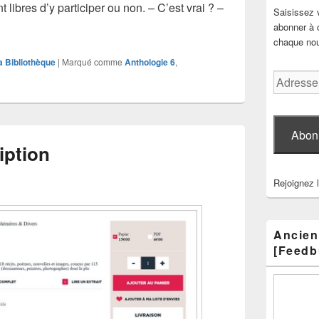
t libres d’y participer ou non. – C’est vrai ? –
Saisissez 
ers improbables, souscription
abonner à c
chaque nouv
a Bibliothèque
|
Marqué comme
Anthologie 6
,
Adresse
e-
mail
Abon
iption
Rejoignez 
Ancien
[Feedb