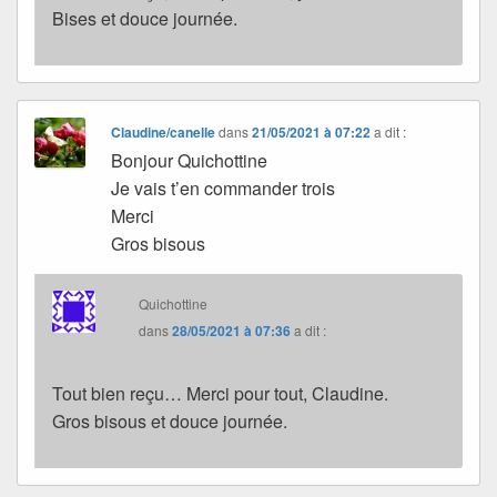
Bises et douce journée.
Claudine/canelle
dans
21/05/2021 à 07:22
a dit :
Bonjour Quichottine
Je vais t’en commander trois
Merci
Gros bisous
Quichottine
dans
28/05/2021 à 07:36
a dit :
Tout bien reçu… Merci pour tout, Claudine.
Gros bisous et douce journée.