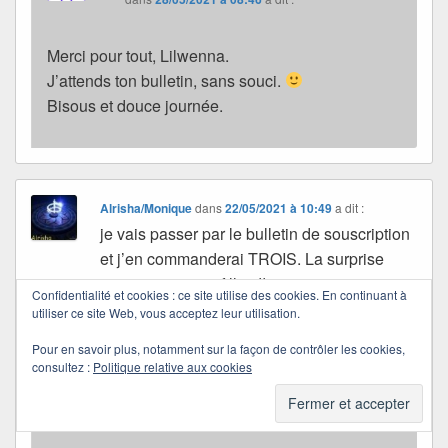
Merci pour tout, Lilwenna.
J’attends ton bulletin, sans souci.
Bisous et douce journée.
Alrisha/Monique
dans
22/05/2021 à 10:49
a dit :
je vais passer par le bulletin de souscription
et j’en commanderai TROIS. La surprise
pour mes petites filles !!
Confidentialité et cookies : ce site utilise des cookies. En continuant à
Bon week-end de Pentecôte Quichottine !
utiliser ce site Web, vous acceptez leur utilisation.
Bisous !
Pour en savoir plus, notamment sur la façon de contrôler les cookies,
consultez :
Politique relative aux cookies
Quichottine
dans
28/05/2021 à 08:49
a dit :