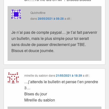
Quichottine
dans
28/05/2021 à 08:28
a dit :
Je n’ai pas de compte paypal… je t’ai fait parvenir
un bulletin, mais le plus simple pour toi serait
sans doute de passer directement par TBE.
Bisous et douce journée.
mireille du sablon
dans
21/05/2021 à 18:39
a dit :
…j’attends le bulletin et pense t’en prendre
3…
Bises du jour
Mireille du sablon