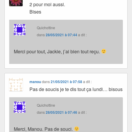
2 pour moi aussi.
Bises
Quichottine
dans
28/05/2021 à 07:44
a dit :
Merci pour tout, Jackie, j’ai bien tout reçu.
manou
dans
21/05/2021 à 07:58
a dit :
Pas de soucis je te dis tout ça lundi… bisous
Quichottine
dans
28/05/2021 à 07:46
a dit :
Merci, Manou. Pas de souci.