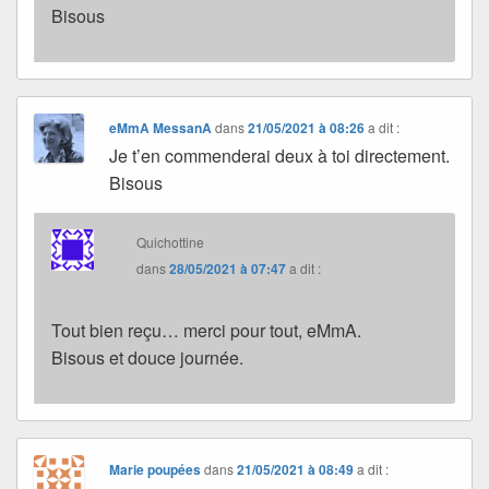
Bisous
eMmA MessanA
dans
21/05/2021 à 08:26
a dit :
Je t’en commenderai deux à toi directement.
Bisous
Quichottine
dans
28/05/2021 à 07:47
a dit :
Tout bien reçu… merci pour tout, eMmA.
Bisous et douce journée.
Marie poupées
dans
21/05/2021 à 08:49
a dit :