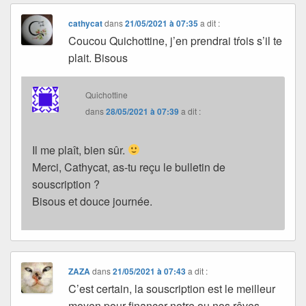
cathycat
dans
21/05/2021 à 07:35
a dit :
Coucou Quichottine, j’en prendrai tŕois s’il te
plait. Bisous
Quichottine
dans
28/05/2021 à 07:39
a dit :
Il me plaît, bien sûr.
Merci, Cathycat, as-tu reçu le bulletin de
souscription ?
Bisous et douce journée.
ZAZA
dans
21/05/2021 à 07:43
a dit :
C’est certain, la souscription est le meilleur
moyen pour financer notre ou nos rêves,