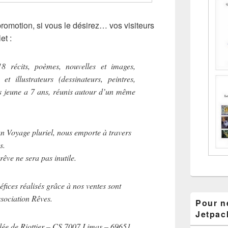
romotion, si vous le désirez… vos visiteurs
et :
 récits, poèmes, nouvelles et images,
t illustrateurs (dessinateurs, peintres,
s jeune a 7 ans, réunis autour d’un même
n Voyage pluriel, nous emporte à travers
s.
êve ne sera pas inutile.
éfices réalisés grâce à nos ventes sont
ssociation Rêves.
Pour ne
Jetpac
llée de Riottier – CS 7007 Limas – 69651