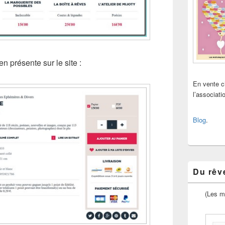
n présente sur le site :
En vente 
l’associat
Blog
.
Du rêve
(Les m