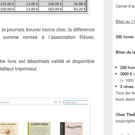
Carnet d’
Bilan au 11
 je pourrais trouver moins cher, la différence
a somme remise à l’association Rêves,
246 livres
Bilan de l
tre livre est désormais validé et disponible
230 livr
éditeur imprimeur.
2000 €
v
(+ 1000
2 rêves
Tous les li
leurs desti
Chez TheB
souscriptio