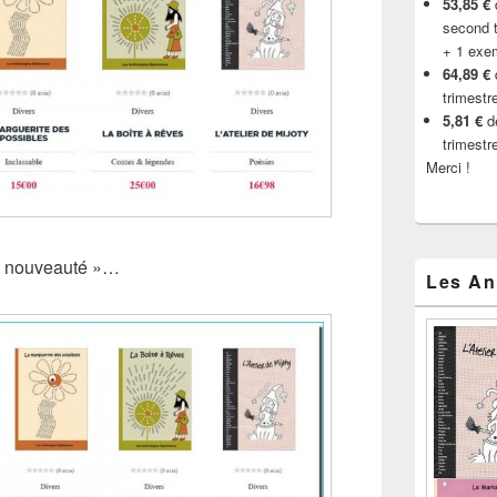
53,85 €
d
second t
+ 1 exe
64,89 €
trimestr
5,81 €
de
trimestr
Merci !
« nouveauté »…
Les An