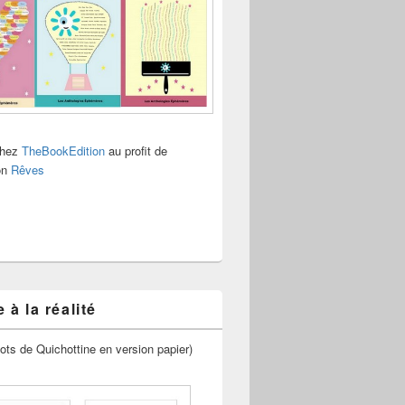
chez
TheBookEdition
au profit de
ion
Rêves
 à la réalité
ots de Quichottine en version papier)