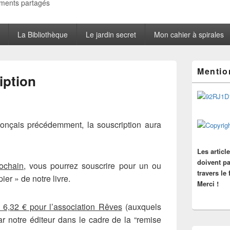
oments partagés
La Bibliothèque
Le jardin secret
Mon cahier à spirales
Zone
Mentio
principale
iption
de
widget
pour
la
barre
onçais précédemment, la souscription aura
latérale
Les articl
doivent pa
ochain
, vous pourrez souscrire pour un ou
travers le
er » de notre livre.
Merci !
 6,32 € pour l’association Rêves
(auxquels
ar notre éditeur dans le cadre de la “remise