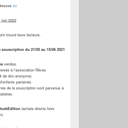
adresses
ici
.
 juin 2022
ont trouvé leurs lecteurs.
a souscription du 21/05 au 15/06 2021
es
vendus.
ersés à l’association Rêves
 € de don anonyme)
d’enfants parrainés.
vres de la souscription sont parvenus à
nataires.
ookEdition
(achats directs hors
n)