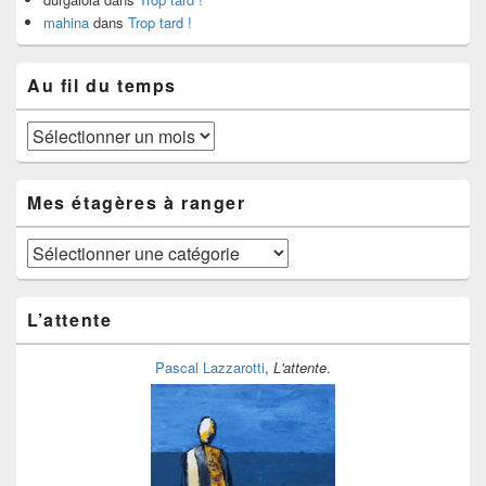
mahina
dans
Trop tard !
Au fil du temps
Au
fil
du
temps
Mes étagères à ranger
Mes
étagères
à
ranger
L’attente
Pascal Lazzarotti
,
L'attente
.