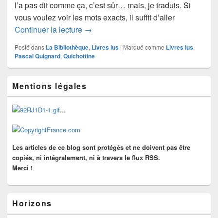
l’a pas dit comme ça, c’est sûr… mais, je traduis. Si
vous voulez voir les mots exacts, il suffit d’aller
Pascal Quignard : Le sexe et l’effroi
Continuer la lecture
→
Posté dans
La Bibliothèque
,
Livres lus
|
Marqué comme
Livres lus
,
Pascal Quignard
,
Quichottine
Zone
Mentions légales
principale
de
widget
...
pour
la
barre
latérale
Les articles de ce blog sont protégés et ne doivent pas être
copiés, ni intégralement, ni à travers le flux RSS.
Merci !
Horizons