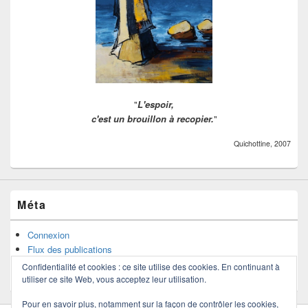
"
L'espoir,
c'est un brouillon à recopier.
"
Quichottine, 2007
Méta
Connexion
Flux des publications
Flux des commentaires
Confidentialité et cookies : ce site utilise des cookies. En continuant à
Site de WordPress-FR
utiliser ce site Web, vous acceptez leur utilisation.
Pour en savoir plus, notamment sur la façon de contrôler les cookies,