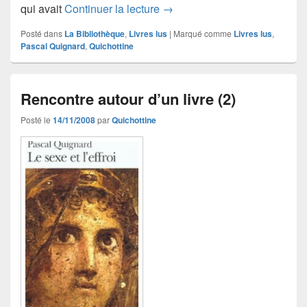
Rencontre autour d’un livre (3
qui avait
Continuer la lecture
→
Posté dans
La Bibliothèque
,
Livres lus
|
Marqué comme
Livres lus
,
Pascal Quignard
,
Quichottine
Rencontre autour d’un livre (2)
Posté le
14/11/2008
par
Quichottine