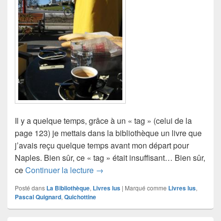
Il y a quelque temps, grâce à un « tag » (celui de la
page 123) je mettais dans la bibliothèque un livre que
j’avais reçu quelque temps avant mon départ pour
Naples. Bien sûr, ce « tag » était insuffisant… Bien sûr,
Rencontre autour d’un livre (1)
ce
Continuer la lecture
→
Posté dans
La Bibliothèque
,
Livres lus
|
Marqué comme
Livres lus
,
Pascal Quignard
,
Quichottine