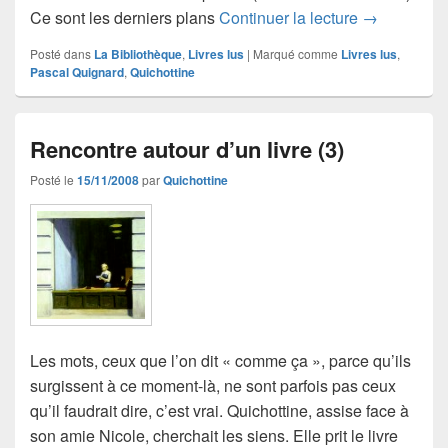
Conférence 
Ce sont les derniers plans
Continuer la lecture
→
Posté dans
La Bibliothèque
,
Livres lus
|
Marqué comme
Livres lus
,
Pascal Quignard
,
Quichottine
Rencontre autour d’un livre (3)
Posté le
15/11/2008
par
Quichottine
Les mots, ceux que l’on dit « comme ça », parce qu’ils
surgissent à ce moment-là, ne sont parfois pas ceux
qu’il faudrait dire, c’est vrai. Quichottine, assise face à
son amie Nicole, cherchait les siens. Elle prit le livre