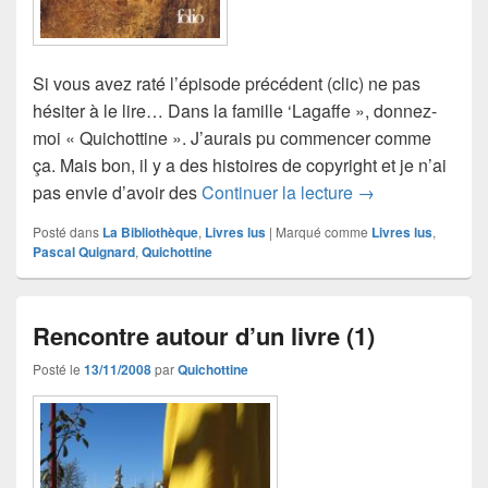
Si vous avez raté l’épisode précédent (clic) ne pas
hésiter à le lire… Dans la famille ‘Lagaffe », donnez-
moi « Quichottine ». J’aurais pu commencer comme
ça. Mais bon, il y a des histoires de copyright et je n’ai
Rencontre autour 
pas envie d’avoir des
Continuer la lecture
→
Posté dans
La Bibliothèque
,
Livres lus
|
Marqué comme
Livres lus
,
Pascal Quignard
,
Quichottine
Rencontre autour d’un livre (1)
Posté le
13/11/2008
par
Quichottine