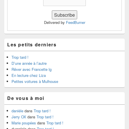
Delivered by
FeedBurner
Les petits derniers
Trop tard !
D’une année à l’autre
Rêver avec Francette lg
En lecture chez Liza
Petites voitures à Mulhouse
De vous à moi
danièle
dans
Trop tard !
Jerry OX
dans
Trop tard !
Marie poupées
dans
Trop tard !
durgalola
dans
Trop tard !