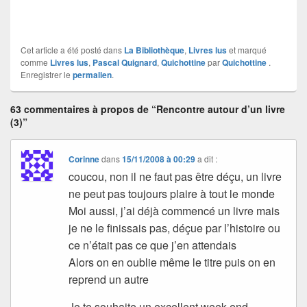
Cet article a été posté dans
La Bibliothèque
,
Livres lus
et marqué
comme
Livres lus
,
Pascal Quignard
,
Quichottine
par
Quichottine
.
Enregistrer le
permalien
.
63 commentaires à propos de “Rencontre autour d’un livre
(3)”
Corinne
dans
15/11/2008 à 00:29
a dit :
coucou, non il ne faut pas être déçu, un livre
ne peut pas toujours plaire à tout le monde
Moi aussi, j’ai déjà commencé un livre mais
je ne le finissais pas, déçue par l’histoire ou
ce n’était pas ce que j’en attendais
Alors on en oublie même le titre puis on en
reprend un autre
Je te souhaite un excellent week-end