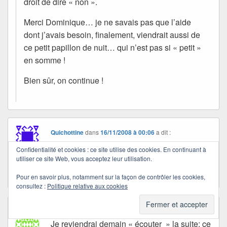
droit de dire « non ».
Merci Dominique… je ne savais pas que l’aide
dont j’avais besoin, finalement, viendrait aussi de
ce petit papillon de nuit… qui n’est pas si « petit »
en somme !
Bien sûr, on continue !
Quichottine
dans
16/11/2008 à 00:06
a dit :
Merci… C’est une pensée à méditer.
Confidentialité et cookies : ce site utilise des cookies. En continuant à
utiliser ce site Web, vous acceptez leur utilisation.
Bienvenu dans la bibliothèque, Fethi !
Pour en savoir plus, notamment sur la façon de contrôler les cookies,
consultez :
Politique relative aux cookies
balaline
dans
15/11/2008 à 22:06
a dit :
Je reviendrai demain « écouter » la suite; ce