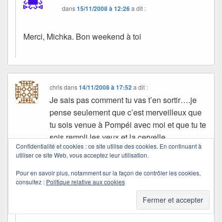
dans
15/11/2008 à 12:26
a dit :
Merci, Michka. Bon weekend à toi
chris
dans
14/11/2008 à 17:52
a dit :
Je sais pas comment tu vas t’en sortir….je
pense seulement que c’est merveilleux que
tu sois venue à Pompéi avec moi et que tu te
sois rempli les yeux et la cervelle
Confidentialité et cookies : ce site utilise des cookies. En continuant à
d’impressions perso toutes perso , aidée par
utiliser ce site Web, vous acceptez leur utilisation.
Flavia….
Pour en savoir plus, notamment sur la façon de contrôler les cookies,
consultez :
Politique relative aux cookies
Quichottine
dans
15/11/2008 à 12:31
a dit :