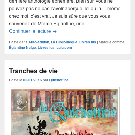
dernière anthologie éphémère. Bien sûr, vous ne
pouvez pas ne pas l’avoir aperçue, ici ou là… même
chez moi, c’est vrai. Je suis sûre que vous vous
souvenez de M’ame Églantine, une
Églantine Nalge, Lorsqu’Églantine rac
Continuer la lecture
→
Posté dans
Auto-édition
,
La Bibliothèque
,
Livres lus
|
Marqué comme
Églantine Nalge
,
Livres lus
,
Lulu.com
Tranches de vie
Posté le
05/01/2016
par
Quichottine