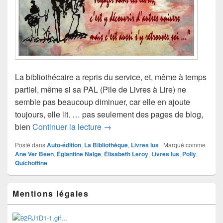
La bibliothécaire a repris du service, et, même à temps
partiel, même si sa PAL (Pile de Livres à Lire) ne
semble pas beaucoup diminuer, car elle en ajoute
toujours, elle lit. … pas seulement des pages de blog,
Tranches de vie
bien
Continuer la lecture
→
Posté dans
Auto-édition
,
La Bibliothèque
,
Livres lus
|
Marqué comme
Ane Ver Been
,
Églantine Nalge
,
Élisabeth Leroy
,
Livres lus
,
Polly
,
Quichottine
Zone
Mentions légales
principale
de
widget
...
pour