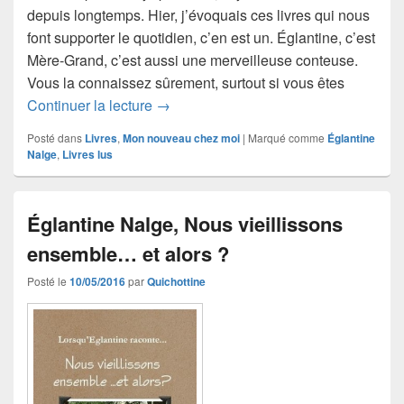
depuis longtemps. Hier, j’évoquais ces livres qui nous
font supporter le quotidien, c’en est un. Églantine, c’est
Mère-Grand, c’est aussi une merveilleuse conteuse.
Vous la connaissez sûrement, surtout si vous êtes
Églantine Nalge, L’an vin(g)t… ou l’enn
Continuer la lecture
→
Posté dans
Livres
,
Mon nouveau chez moi
|
Marqué comme
Églantine
Nalge
,
Livres lus
Églantine Nalge, Nous vieillissons
ensemble… et alors ?
Posté le
10/05/2016
par
Quichottine