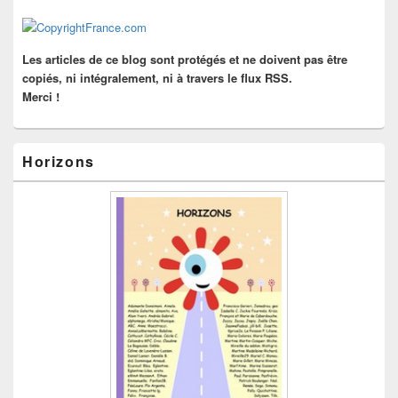
la
barre
latérale
Les articles de ce blog sont protégés et ne doivent pas être
copiés, ni intégralement, ni à travers le flux RSS.
Merci !
Horizons