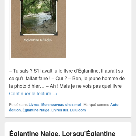
– Tu sais ? S’il avait lu le livre d’Églantine, il aurait su
ce qu’il fallait faire ! – Qui ? – Ben, le jeune homme de
la photo d’hier… – Ah ! Mais je ne vois pas quel livre
Églantine Nalge, Nous vieillissons en
Continuer la lecture
→
Posté dans
Livres
,
Mon nouveau chez moi
|
Marqué comme
Auto-
édition
,
Églantine Nalge
,
Livres lus
,
Lulu.com
Églantine Nalge, Lorsqu’Églantine