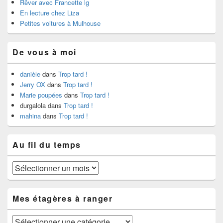
Rêver avec Francette lg
En lecture chez Liza
Petites voitures à Mulhouse
De vous à moi
danièle
dans
Trop tard !
Jerry OX
dans
Trop tard !
Marie poupées
dans
Trop tard !
durgalola
dans
Trop tard !
mahina
dans
Trop tard !
Au fil du temps
Au
fil
du
temps
Mes étagères à ranger
Mes