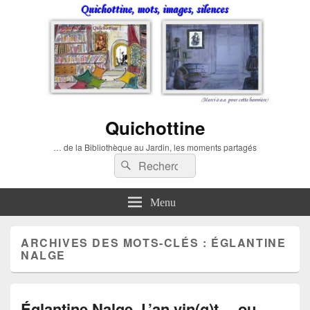
Quichottine
… de la Bibliothèque au Jardin, les moments partagés
Recherche :
Rechercher
Menu
ARCHIVES DES MOTS-CLÉS :
ÉGLANTINE
NALGE
Églantine Nalge, L’an vin(g)t… ou