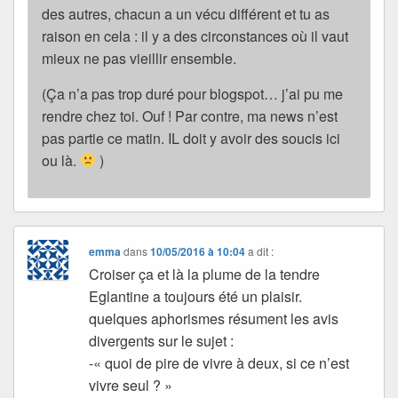
des autres, chacun a un vécu différent et tu as
raison en cela : il y a des circonstances où il vaut
mieux ne pas vieillir ensemble.
(Ça n’a pas trop duré pour blogspot… j’ai pu me
rendre chez toi. Ouf ! Par contre, ma news n’est
pas partie ce matin. IL doit y avoir des soucis ici
ou là.
)
emma
dans
10/05/2016 à 10:04
a dit :
Croiser ça et là la plume de la tendre
Eglantine a toujours été un plaisir.
quelques aphorismes résument les avis
divergents sur le sujet :
-« quoi de pire de vivre à deux, si ce n’est
vivre seul ? »