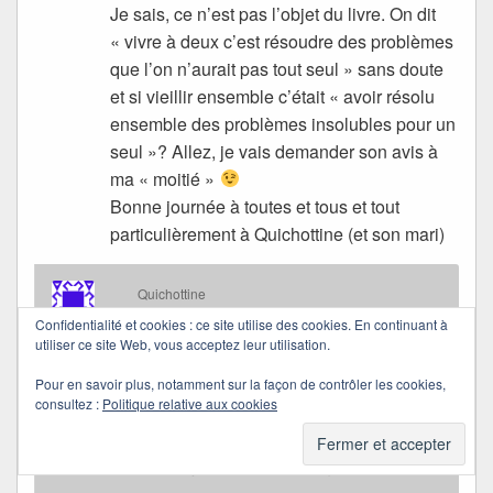
Je sais, ce n’est pas l’objet du livre. On dit
« vivre à deux c’est résoudre des problèmes
que l’on n’aurait pas tout seul » sans doute
et si vieillir ensemble c’était « avoir résolu
ensemble des problèmes insolubles pour un
seul »? Allez, je vais demander son avis à
ma « moitié »
Bonne journée à toutes et tous et tout
particulièrement à Quichottine (et son mari)
Quichottine
dans
11/05/2016 à 11:26
a dit :
Confidentialité et cookies : ce site utilise des cookies. En continuant à
utiliser ce site Web, vous acceptez leur utilisation.
Je souhaite de tout coeur qu’elle ait été d’accord
Pour en savoir plus, notamment sur la façon de contrôler les cookies,
consultez :
Politique relative aux cookies
avec toi.
J’aime bien ta définition.
Passe une douce journée alphomega. Amitiés.