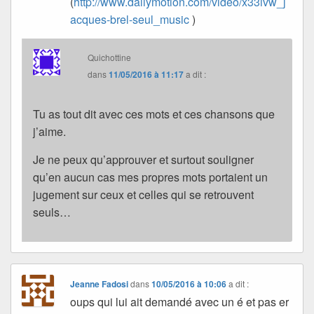
(
http://www.dailymotion.com/video/x33ivw_j
acques-brel-seul_music
)
Quichottine
dans
11/05/2016 à 11:17
a dit :
Tu as tout dit avec ces mots et ces chansons que
j’aime.
Je ne peux qu’approuver et surtout souligner
qu’en aucun cas mes propres mots portaient un
jugement sur ceux et celles qui se retrouvent
seuls…
Jeanne Fadosi
dans
10/05/2016 à 10:06
a dit :
oups qui lui ait demandé avec un é et pas er