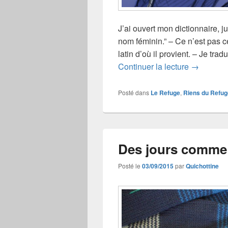
J’ai ouvert mon dictionnaire, j
nom féminin.” – Ce n’est pas ce q
latin d’où il provient. – Je tr
Douleur
Continuer la lecture
→
Posté dans
Le Refuge
,
Riens du Refug
Des jours comm
Posté le
03/09/2015
par
Quichottine