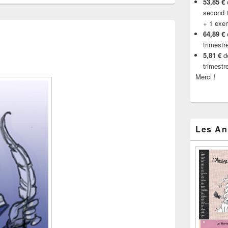
53,85 €
d
second t
+ 1 exe
64,89 €
trimestr
5,81 €
de
trimestr
Merci !
Les An