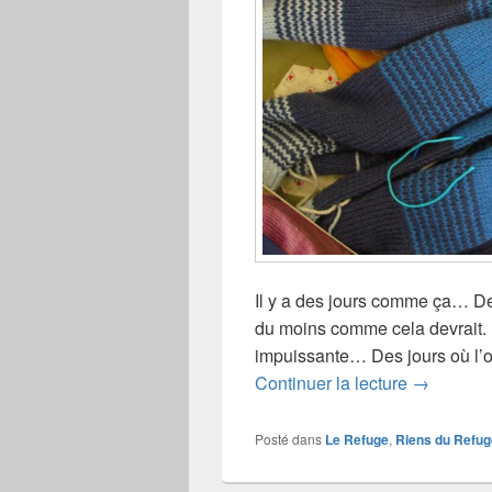
Il y a des jours comme ça… De
du moins comme cela devrait. D
impuissante… Des jours où l’o
Des jour
Continuer la lecture
→
Posté dans
Le Refuge
,
Riens du Refug