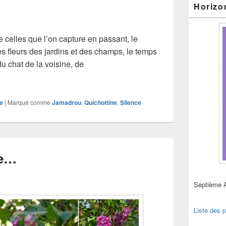
Horizo
e celles que l’on capture en passant, le
es fleurs des jardins et des champs, le temps
du chat de la voisine, de
 temps du silence
e
|
Marqué comme
Jamadrou
,
Quichottine
,
Silence
re…
Septième 
Liste des p