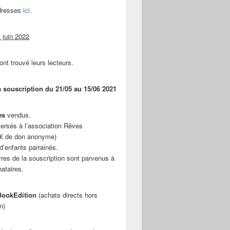
adresses
ici
.
 juin 2022
ont trouvé leurs lecteurs.
a souscription du 21/05 au 15/06 2021
es
vendus.
ersés à l’association Rêves
 € de don anonyme)
d’enfants parrainés.
vres de la souscription sont parvenus à
nataires.
ookEdition
(achats directs hors
n)