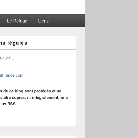
Le Refuge
Liens
ns légales
...
es de ce blog sont protégés et ne
s être copiés, ni intégralement, ni à
 flux RSS.