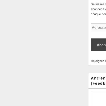
Saisissez 
abonner à c
chaque nouv
Adresse
e-
mail
Abon
Rejoignez 
Ancien
[Feedb