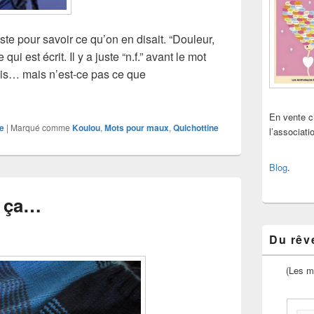
uste pour savoir ce qu’on en disait. “Douleur,
ui est écrit. Il y a juste “n.f.” avant le mot
aduis… mais n’est-ce pas ce que
En vente 
e
|
Marqué comme
Koulou
,
Mots pour maux
,
Quichottine
l’associat
Blog
.
e ça…
Du rêve
(Les m