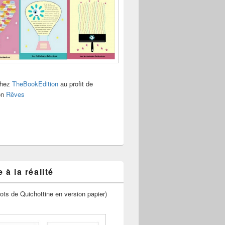
chez
TheBookEdition
au profit de
ion
Rêves
 à la réalité
ots de Quichottine en version papier)