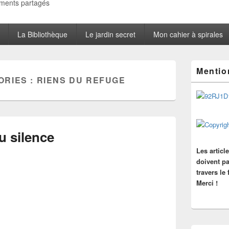
oments partagés
La Bibliothèque
Le jardin secret
Mon cahier à spirales
Zone
Mentio
principale
ORIES :
RIENS DU REFUGE
de
widget
pour
la
barre
latérale
u silence
Les articl
doivent pa
travers le
Merci !