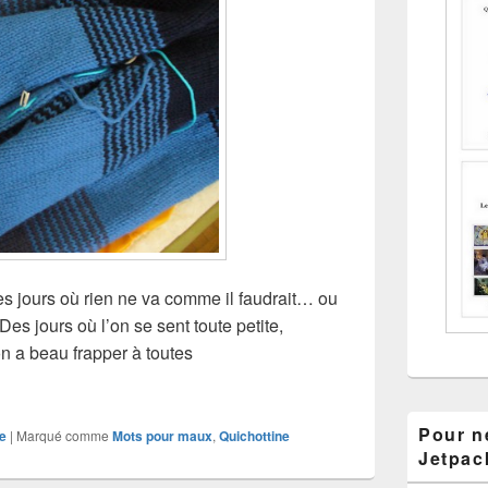
s jours où rien ne va comme il faudrait… ou
es jours où l’on se sent toute petite,
n a beau frapper à toutes
s comme ça…
Pour ne
e
|
Marqué comme
Mots pour maux
,
Quichottine
Jetpac