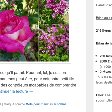
Carnet d’
Bilan au 11
246 livres
Bilan de l
230 livr
2000 €
v
(+ 1000
2 rêves
u’il paraît. Pourtant, ici, je suis en
Tous les li
rtirons peut-être, pour voir notre petit-fils,
leurs desti
 des contrôleurs incapables de comprendre
En attente, encore…
tinuer la lecture
→
Chez TheB
souscriptio
e
|
Marqué comme
Mots pour maux
,
Quichottine