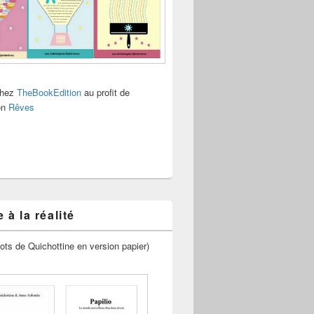
chez
TheBookEdition
au profit de
ion
Rêves
 à la réalité
ots de Quichottine en version papier)