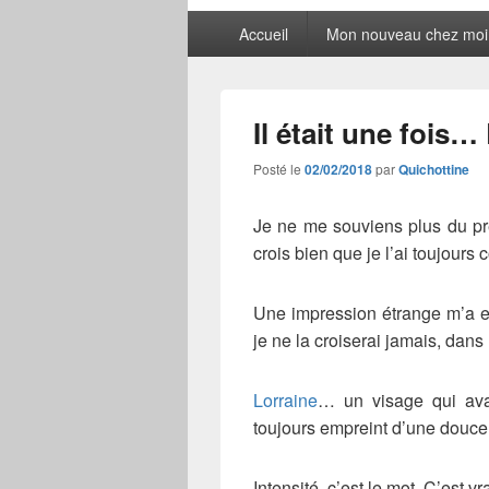
Menu
Accueil
Mon nouveau chez moi
principal
Il était une fois…
Posté le
02/02/2018
par
Quichottine
Je ne me souviens plus du pr
crois bien que je l’ai toujours
Une impression étrange m’a e
je ne la croiserai jamais, dans 
Lorraine
… un visage qui avai
toujours empreint d’une douce
Intensité, c’est le mot. C’est vra