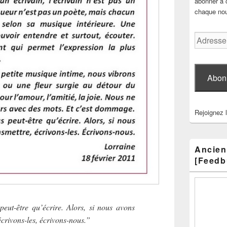
abonner à c
chaque nouv
Adresse
e-
mail
Abon
Rejoignez 
Ancien
[Feedb
s peut-être qu’écrire. Alors, si nous avons
écrivons-les, écrivons-nous.”