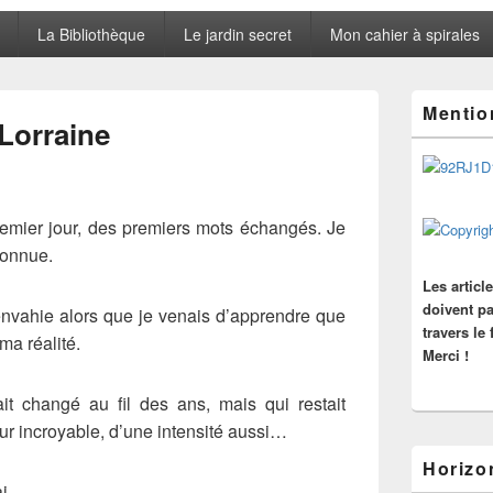
La Bibliothèque
Le jardin secret
Mon cahier à spirales
Zone
Mentio
principale
 Lorraine
de
widget
pour
la
barre
emier jour, des premiers mots échangés. Je
latérale
 connue.
Les articl
doivent pa
nvahie alors que je venais d’apprendre que
travers le
ma réalité.
Merci !
t changé au fil des ans, mais qui restait
ur incroyable, d’une intensité aussi…
Horizo
i.