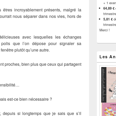
+ 1 exe
64,89 €
êtres incroyablement présents, malgré la
trimestr
pourrait nous séparer dans nos vies, hors de
5,81 €
de
trimestr
Merci !
délicieuses avec lesquelles les échanges
 polis que l’on dépose pour signaler sa
fenêtre plutôt qu’une autre.
Les An
sont proches, bien plus que ceux qui partagent
ensibilité…
 mais est-ce bien nécessaire ?
r, depuis si longtemps que je sais que s’il