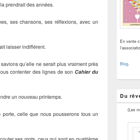
 cela prendrait des années.
mes, ses chansons, ses réflexions, avec un
En vente 
 laisser indifférent.
l’associat
avions qu’elle ne serait plus vraiment près
Blog
.
ous contenter des lignes de son
Cahier du
Du rêve
tendre un nouveau printemps.
(Les m
 porte, celle que nous pousserons tous un
 écouter ses mots, ceux qui sont en quatrième