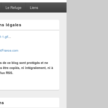
Le Refuge
Liens
ns légales
...
es de ce blog sont protégés et ne
s être copiés, ni intégralement, ni à
 flux RSS.
ns