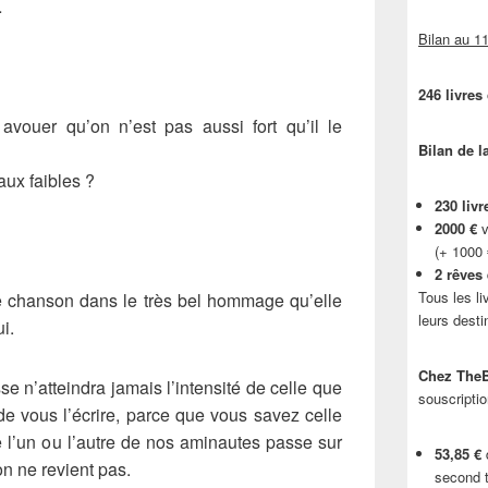
…
Bilan au 11
246 livres
avouer qu’on n’est pas aussi fort qu’il le
Bilan de l
aux faibles ?
230 livr
2000 €
v
(+ 1000
2 rêves
Tous les li
te chanson dans le très bel hommage qu’elle
leurs desti
i.
Chez TheB
se n’atteindra jamais l’intensité de celle que
souscriptio
i de vous l’écrire, parce que vous savez celle
e l’un ou l’autre de nos aminautes passe sur
53,85 €
d
on ne revient pas.
second t